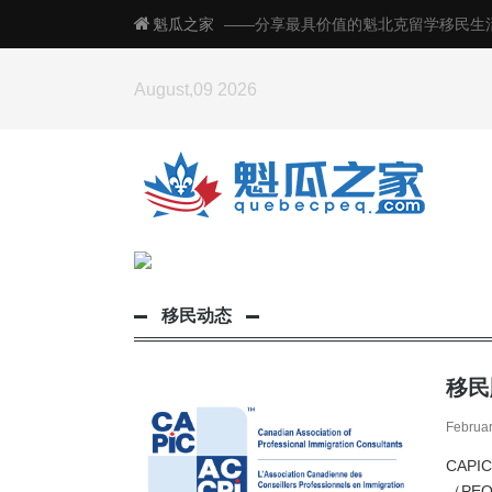
魁瓜之家
——分享最具价值的魁北克留学移民生
August,09 2026
移民动态
移民
Februar
魁省 IT 试点
案件全数获批
CAPI
Read more
→
（PE