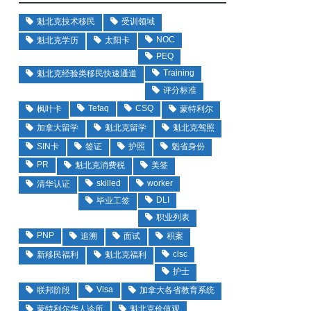
魁北克技术移民
受训领域
NOC
魁北克学历
太阳卡
PEQ
Training
魁北克经验类移民快速通道
评分标准
Tefaq
CSQ
枫叶卡
蒙特利尔
加拿大留学
魁北克留学
魁北克驾照
SIN卡
签证
护照
魁省身份
PR
魁北克消费税
美签
skilled
worker
清华认证
DLI
毕业工签
职业列表
PNP
追溯
面试
积案
clsc
新移民福利
魁北克福利
护士
Visa
联邦阶段
加拿大各省教育系统
蒙特利尔华人诊所
魁北克价值观