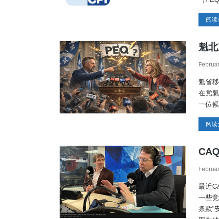
阅读
魁北
Februar
魁省移
在党魁
一位候选
阅读
CA
Februar
最近CA
一些竞
条款”