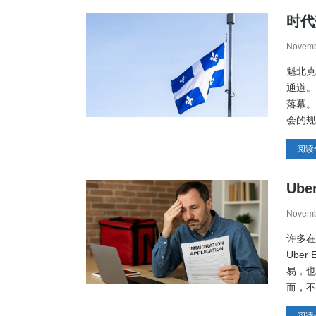
时代
Novemb
魁北克
通道。
落幕。根
会的规
阅读
Ub
Novemb
许多在
Uber
易，也
而，不