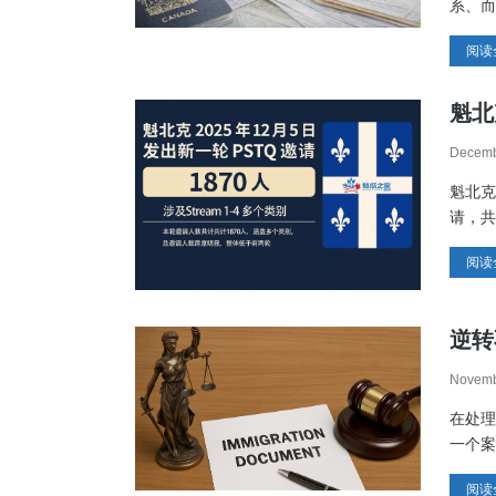
系、而
阅读
魁北
Decemb
魁北克
请，共
阅读
逆转
Novemb
在处理
一个案
阅读