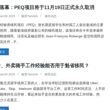
落幕：PEQ项目将于11月19日正式永久取消
er,06 2025
猴君Yannick
移民动态
经验类移民项目（PEQ）曾长期是留学生和外国工人留在魁省的主要
然而，随着魁省政府最新公布的移民规划，该项目将在今年迎来最终
据移民、法语化及融合部长 Jean-François Roberge 提交给国民议
划文件，P...
全文
er、外卖骑手工作经验能否用于魁省移民？
er,04 2025
猴君Yannick
移民动态
魁北克留学或持工签的人，在毕业求职过渡阶段都会选择做 Uber、
 Eats、Skip、Intelcom 或饭团等平台工作。这类工作时间灵活、上手容
能维持生活开销，看起来似乎是在积累加拿大的本地工作经验。然
少人在真正...