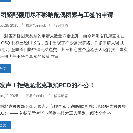
Q团聚配额用尽不影响配偶团聚与工签的申请
er,25 2025
猴君Yannick
移民动态
，魁省家庭团聚类别的申请人数量不断上升，而今年魁省政府宣布团
 CSQ 配额已经用尽后，圈中出现了不少紧张情绪。许多申请人误以
额用尽”意味着团聚申请无法递交，甚至担心整个流程会因此停摆。事实
种担忧并不符合真实的政策与审...
全文
发声！拒绝魁北克取消PEQ的不公！
er,11 2025
猴君Yannick
移民动态
魁北克移民部长毫无预告、立即宣布：彻底取消 魁北克经验类移民项
EQ） —— 包括留学生毕业类别与技术工人类别。阅读全文>>
全文