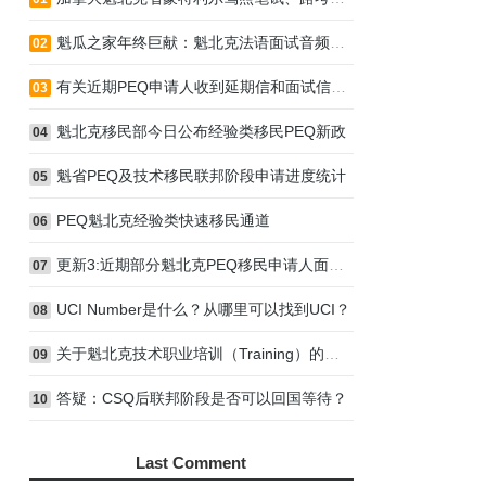
魁瓜之家年终巨献：魁北克法语面试音频指导
02
有关近期PEQ申请人收到延期信和面试信的通知
03
魁北克移民部今日公布经验类移民PEQ新政
04
魁省PEQ及技术移民联邦阶段申请进度统计
05
PEQ魁北克经验类快速移民通道
06
更新3:近期部分魁北克PEQ移民申请人面试情况
07
UCI Number是什么？从哪里可以找到UCI？
08
关于魁北克技术职业培训（Training）的几点误区
09
答疑：CSQ后联邦阶段是否可以回国等待？
10
Last Comment