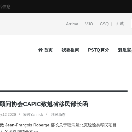
活信息
面试
Arrima
VJO
CSQ
首页
我要提问
PSTQ算分
魁瓜宝
顾问协会CAPIC致魁省移民部长函
y,12 2026
猴君Yannick
移民动态
项目 CSQ：本事务所受托
2026.1.29 事务所近期签证移民案件
过情况
C致 Jean-François Roberge 部长关于取消魁北克经验类移民项目
Q）的函件阅读全文>>
Read more
→