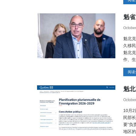
阅读
魁省
October
魁北克
久移民
魁北克
作、生
阅读
魁北
October
10月
民部长
要“负
地区的.