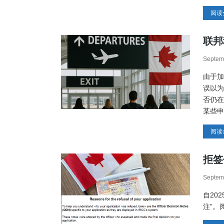
阅读
联邦
Septem
由于加
误以为
否仍在
某些申
阅读
拒签
Septem
自20
注”。