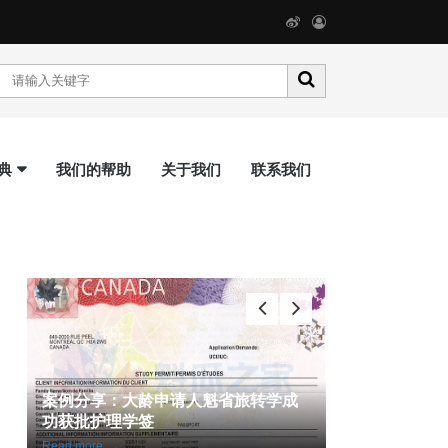
典
我们的帮助
关于我们
联系我们
通
案例分享：大龄申请人魁省旅转学成
魁省 IT 试点
功获批护理学签
案件全数获批
Read more
→
Read more
→