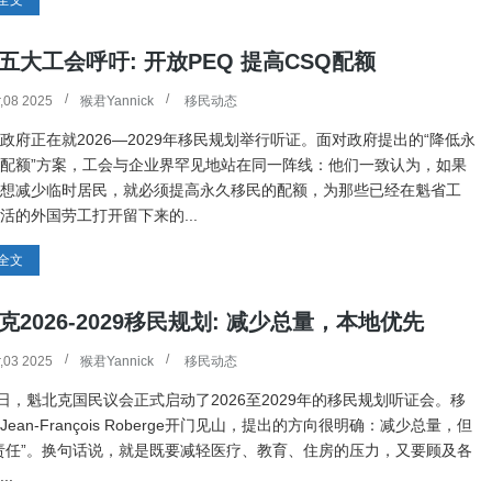
全文
五大工会呼吁: 开放PEQ 提高CSQ配额
,08 2025
猴君Yannick
移民动态
政府正在就2026—2029年移民规划举行听证。面对政府提出的“降低永
配额”方案，工会与企业界罕见地站在同一阵线：他们一致认为，如果
想减少临时居民，就必须提高永久移民的配额，为那些已经在魁省工
活的外国劳工打开留下来的...
全文
克2026-2029移民规划: 减少总量，本地优先
,03 2025
猴君Yannick
移民动态
2日，魁北克国民议会正式启动了2026至2029年的移民规划听证会。移
Jean-François Roberge开门见山，提出的方向很明确：减少总量，但
责任”。换句话说，就是既要减轻医疗、教育、住房的压力，又要顾及各
..