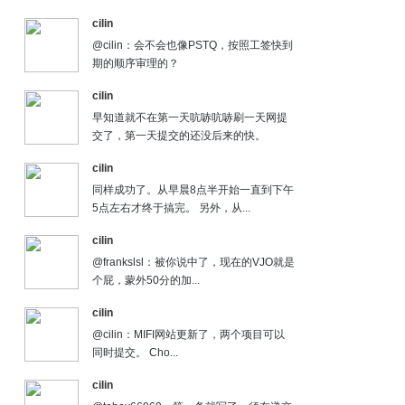
cilin
@cilin：会不会也像PSTQ，按照工签快到
期的顺序审理的？
cilin
早知道就不在第一天吭哧吭哧刷一天网提
交了，第一天提交的还没后来的快。
cilin
同样成功了。从早晨8点半开始一直到下午
5点左右才终于搞完。 另外，从...
cilin
@frankslsl：被你说中了，现在的VJO就是
个屁，蒙外50分的加...
cilin
@cilin：MIFI网站更新了，两个项目可以
同时提交。 Cho...
cilin