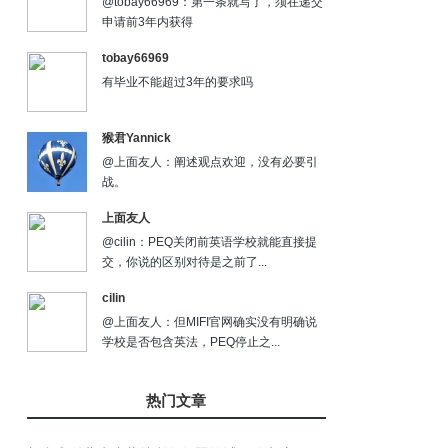
@tobay66969：第一条就写了，须在递交
申请前3年内获得
tobay66969
有毕业不能超过3年的要求吗
猴君Yannick
@上面友人：阐述观点欢迎，没有必要引
战。
上面友人
@cilin：PEQ关闭前英语学校就能直接提
交，你说的区别对待是之前了...
cilin
@上面友人：但MIFI官网确实没有明确说
学校是否包含英法，PEQ停止之...
热门文章