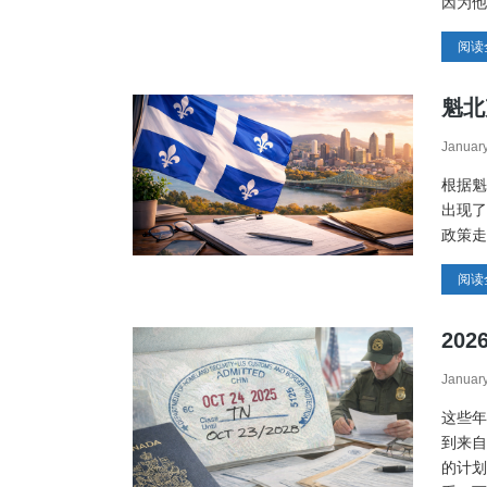
因为他
阅读
魁北
Januar
根据魁
出现了
政策走
阅读
20
Januar
这些年
到来自
的计划