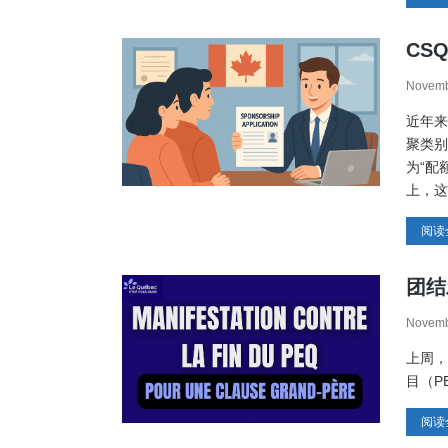
CS
Novemb
近年来
聚类别
为“配
上，这
阅读
团结
Novemb
上周，
目（P
阅读