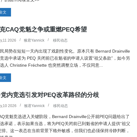
全文
克CAQ党魁之争或重燃PEQ希望
y,11 2026
猴君Yannick
移民动态
民局势在短短一天内出现了戏剧性变化。原本只有 Bernard Drainville
竞选中承诺为 PEQ 关闭前已在魁省的申请人设置“祖父条款”，如今另
人 Christine Fréchette 也突然调整立场，不仅同意...
全文
Q党内竞选引发对PEQ改革路径的分歧
y,10 2026
猴君Yannick
移民动态
Q党魁竞选进入关键阶段，Bernard Drainville公开就PEQ问题给出了
选承诺，表示如果当选，将为PEQ关闭前已到魁省的申请人提供“祖父
安排。这一表态在当前背景下格外敏感，但我们也必须保持冷静判断，