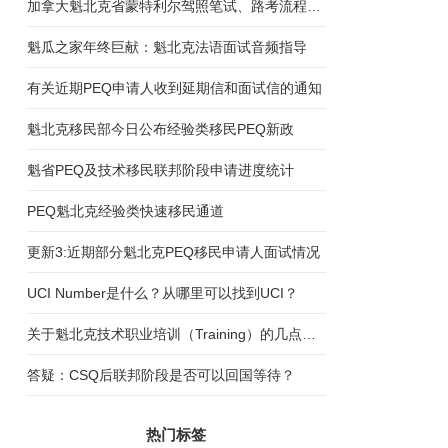
加拿大魁北克省蒙特利尔驾照笔试、路考流程说明
魁瓜之家年终巨献：魁北克法语面试音频指导
有关近期PEQ申请人收到延期信和面试信的通知
魁北克移民部今日公布经验类移民PEQ新政
魁省PEQ及技术移民联邦阶段申请进度统计
PEQ魁北克经验类快速移民通道
更新3:近期部分魁北克PEQ移民申请人面试情况
UCI Number是什么？从哪里可以找到UCI？
关于魁北克技术职业培训（Training）的几点误区
答疑：CSQ后联邦阶段是否可以回国等待？
热门标签