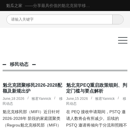
魁瓜之家
——分享最具价值的魁北克留学移民生活信息
移民动态
魁北克团聚移民2026-2028配
魁北克PEQ重启政策细则、判
额及新规出炉
定门槛与要点解析
June,18 2026
猴君Yannick
移
June,15 2026
猴君Yannick
移
民动态
民动态
魁北克移民部（MIFI）近日针对
在 PEQ 接收申请期间，PSTQ 邀
2026-2028年 阶段的家庭团聚类
请人数将会有所减少。后续的
（Regrou魁北克移民部（MIFI）
PSTQ 邀请将倾向于分流和照顾不