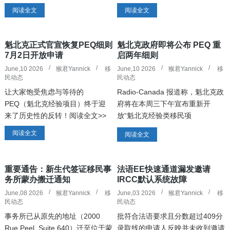
近日针对 2026-2028年 阶段的家
符合 PEQ 资格的人群（例如：从
阅读全文
阅读全文
庭团聚类（Regroupement
事 FEER 4、5 类低技术职业者，
familial）担保申请做出了重大政
或工作经验未满2年的人员）。阅
策调整。自 20...
读全文>>
魁北克正式官宣恢复PEQ细则
魁北克政府即将公布 PEQ 重
7月2日开放申请
启两年细则
June,10 2026
猴君Yannick
移
June,10 2026
猴君Yannick
移
民动态
民动态
让大家饱受焦虑与等待的
Radio-Canada 报道称，魁北克政
PEQ（魁北克经验项目）终于迎
府将在本周三下午宣布重新开
来了历史性的反转！阅读全文>>
放“魁北克经验类移民项
目”（Programme de l’expérience
阅读全文
阅读全文
québécoise，PEQ），开放期限
预计为两年。这一消息如果正式落
地，将对许多已经在魁北...
重要通告：新生代签证移民事
法语EE快速通道漏发邀请
务所蒙办搬迁通知
IRCC默认系统故障
June,08 2026
猴君Yannick
移
June,03 2026
猴君Yannick
移
民动态
民动态
事务所已从原先的地址（2000
批符合法语要求且分数超过409分
Rue Peel, Suite 640）迁至位于蒙
录取线的申请人反映并未收到邀请