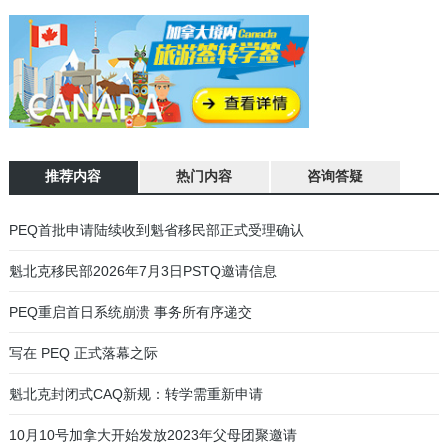
推荐内容
热门内容
咨询答疑
加拿大魁北克省蒙特利尔驾照笔试、路考流程说明
01
魁瓜之家年终巨献：魁北克法语面试音频指导
02
有关近期PEQ申请人收到延期信和面试信的通知
03
魁北克移民部今日公布经验类移民PEQ新政
04
魁省PEQ及技术移民联邦阶段申请进度统计
05
PEQ魁北克经验类快速移民通道
06