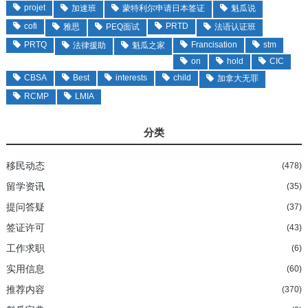
projet
加速班
蒙特利尔申请日本签证
魁瓜说
cofi
PRTD
雅思
PEQ面试
法语认证班
PRTQ
Francisation
stm
法律援助
魁瓜之家
on
hold
CIC
CBSA
Best
interests
child
加拿大无罪
RCMP
LMIA
分类
移民动态
(478)
留学资讯
(35)
提问答疑
(37)
签证许可
(43)
工作求职
(6)
实用信息
(60)
推荐内容
(370)