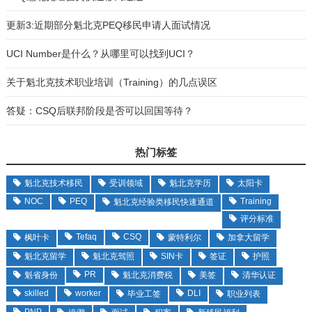
更新3:近期部分魁北克PEQ移民申请人面试情况
UCI Number是什么？从哪里可以找到UCI？
关于魁北克技术职业培训（Training）的几点误区
答疑：CSQ后联邦阶段是否可以回国等待？
热门标签
魁北克技术移民
受训领域
魁北克学历
太阳卡
NOC
PEQ
Training
魁北克经验类移民快速通道
评分标准
Tefaq
CSQ
枫叶卡
蒙特利尔
加拿大留学
魁北克留学
魁北克驾照
SIN卡
签证
护照
PR
魁省身份
魁北克消费税
美签
清华认证
skilled
worker
DLI
毕业工签
职业列表