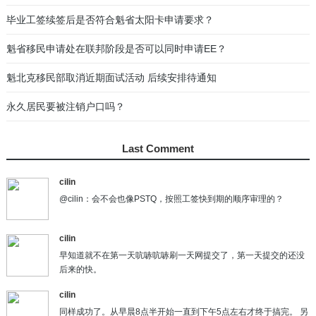
更新3:近期部分魁北克PEQ移民申请人面试情况
07
UCI Number是什么？从哪里可以找到UCI？
08
关于魁北克技术职业培训（Training）的几点误区
09
答疑：CSQ后联邦阶段是否可以回国等待？
10
Last Comment
cilin
@cilin：会不会也像PSTQ，按照工签快到期的顺序审理的？
cilin
早知道就不在第一天吭哧吭哧刷一天网提交了，第一天提交的还没
后来的快。
cilin
同样成功了。从早晨8点半开始一直到下午5点左右才终于搞完。 另