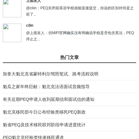
上面友人
@cilin：PEQ关闭前英语学校就能直接提交，你说的区别对待是之
前了...
cilin
@上面友人：但MIFI官网确实没有明确说学校是否包含英法，PEQ
停止之...
热门文章
加拿大魁北克省蒙特利尔驾照笔试、路考流程说明
魁瓜之家年终巨献：魁北克法语面试音频指导
有关近期PEQ申请人收到延期信和面试信的通知
魁北克移民部今日公布经验类移民PEQ新政
魁省PEQ及技术移民联邦阶段申请进度统计
PEQ魁北克经验类快速移民通道