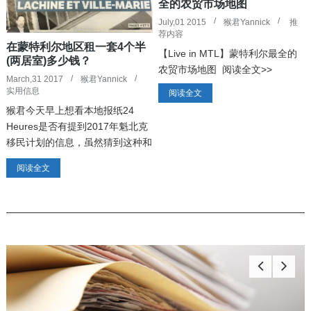
全的农贸市场地图
July,01 2015
猴君Yannick
推
荐内容
在蒙特利尔地区租一套4个半
【Live in MTL】蒙特利尔最全的
(两居室)多少钱？
农贸市场地图 阅读全文>>
March,31 2017
猴君Yannick
实用信息
阅读全文
猴君今天早上想看本地报纸24
Heures是否有提到2017年魁北克
移民计划的信息，虽然猜到这种和
本地人生活没有太大关系的移民政
阅读全文
策类新闻不会占很大的版面，但是
没想到24 Heures竟然只字未提，
头版是有关蒙特利尔岛内房租差距
的新闻，想想也...