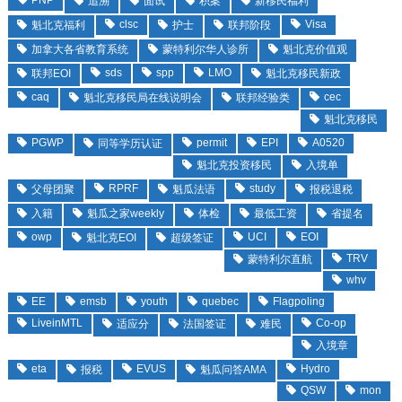
PNP
追溯
面试
积案
新移民福利
clsc
Visa
魁北克福利
护士
联邦阶段
加拿大各省教育系统
蒙特利尔华人诊所
魁北克价值观
sds
spp
LMO
联邦EOI
魁北克移民新政
caq
cec
魁北克移民局在线说明会
联邦经验类
魁北克移民
PGWP
permit
EPI
A0520
同等学历认证
魁北克投资移民
入境单
RPRF
study
父母团聚
魁瓜法语
报税退税
入籍
魁瓜之家weekly
体检
最低工资
省提名
owp
UCI
EOI
魁北克EOI
超级签证
TRV
蒙特利尔直航
whv
EE
emsb
youth
quebec
Flagpoling
LiveinMTL
Co-op
适应分
法国签证
难民
入境章
eta
EVUS
Hydro
报税
魁瓜问答AMA
QSW
mon