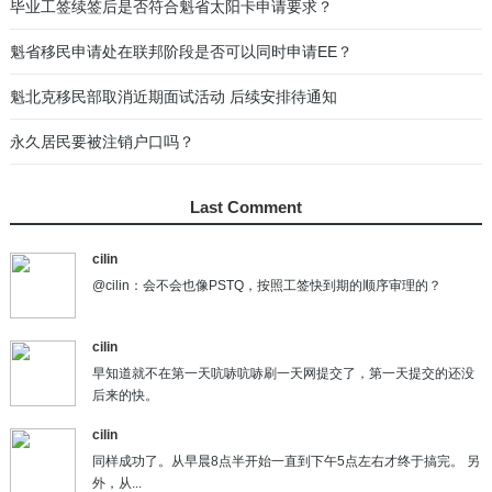
更新3:近期部分魁北克PEQ移民申请人面试情况
07
UCI Number是什么？从哪里可以找到UCI？
08
关于魁北克技术职业培训（Training）的几点误区
09
答疑：CSQ后联邦阶段是否可以回国等待？
10
Last Comment
cilin
@cilin：会不会也像PSTQ，按照工签快到期的顺序审理的？
cilin
早知道就不在第一天吭哧吭哧刷一天网提交了，第一天提交的还没
后来的快。
cilin
同样成功了。从早晨8点半开始一直到下午5点左右才终于搞完。 另
外，从...