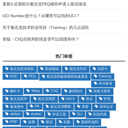
更新3:近期部分魁北克PEQ移民申请人面试情况
UCI Number是什么？从哪里可以找到UCI？
关于魁北克技术职业培训（Training）的几点误区
答疑：CSQ后联邦阶段是否可以回国等待？
热门标签
魁北克技术移民
受训领域
魁北克学历
太阳卡
NOC
PEQ
Training
魁北克经验类移民快速通道
评分标准
Tefaq
CSQ
枫叶卡
蒙特利尔
加拿大留学
魁北克留学
魁北克驾照
SIN卡
签证
护照
PR
魁省身份
魁北克消费税
美签
清华认证
skilled
worker
DLI
毕业工签
职业列表
PNP
追溯
面试
积案
新移民福利