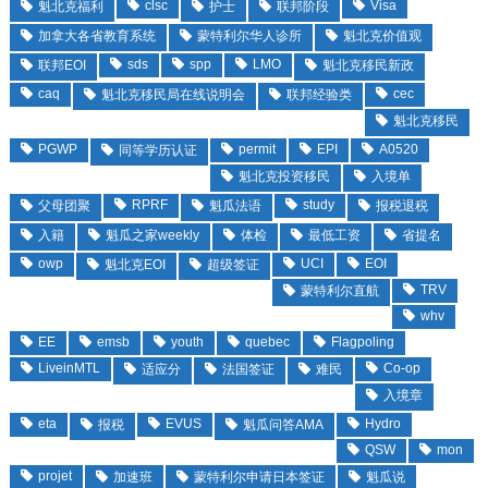
clsc
Visa
魁北克福利
护士
联邦阶段
加拿大各省教育系统
蒙特利尔华人诊所
魁北克价值观
sds
spp
LMO
联邦EOI
魁北克移民新政
caq
cec
魁北克移民局在线说明会
联邦经验类
魁北克移民
PGWP
permit
EPI
A0520
同等学历认证
魁北克投资移民
入境单
RPRF
study
父母团聚
魁瓜法语
报税退税
入籍
魁瓜之家weekly
体检
最低工资
省提名
owp
UCI
EOI
魁北克EOI
超级签证
TRV
蒙特利尔直航
whv
EE
emsb
youth
quebec
Flagpoling
LiveinMTL
Co-op
适应分
法国签证
难民
入境章
eta
EVUS
Hydro
报税
魁瓜问答AMA
QSW
mon
projet
加速班
蒙特利尔申请日本签证
魁瓜说