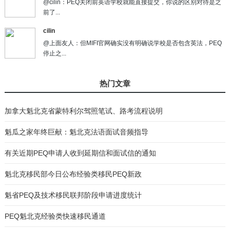
@cilin：PEQ关闭前英语学校就能直接提交，你说的区别对待是之
前了...
cilin
@上面友人：但MIFI官网确实没有明确说学校是否包含英法，PEQ
停止之...
热门文章
加拿大魁北克省蒙特利尔驾照笔试、路考流程说明
魁瓜之家年终巨献：魁北克法语面试音频指导
有关近期PEQ申请人收到延期信和面试信的通知
魁北克移民部今日公布经验类移民PEQ新政
魁省PEQ及技术移民联邦阶段申请进度统计
PEQ魁北克经验类快速移民通道