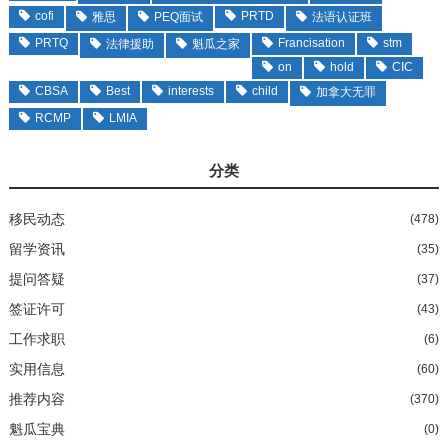
cofi
PRTD
雅思
PEQ面试
法语认证班
PRTQ
Francisation
stm
法律援助
魁瓜之家
on
hold
CIC
CBSA
Best
interests
child
加拿大无罪
RCMP
LMIA
分类
移民动态
(478)
留学资讯
(35)
提问答疑
(37)
签证许可
(43)
工作求职
(6)
实用信息
(60)
推荐内容
(370)
魁瓜宝典
(0)