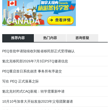
推荐内容
热门内容
咨询答疑
加拿大魁北克省蒙特利尔驾照笔试、路考流程说明
01
魁瓜之家年终巨献：魁北克法语面试音频指导
02
有关近期PEQ申请人收到延期信和面试信的通知
03
魁北克移民部今日公布经验类移民PEQ新政
04
魁省PEQ及技术移民联邦阶段申请进度统计
05
PEQ魁北克经验类快速移民通道
06