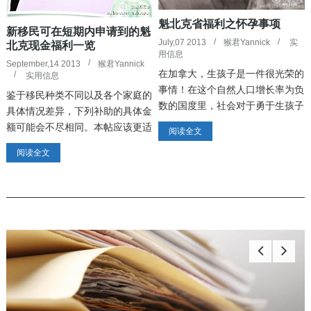
魁北克省福利之怀孕事项
新移民可在短期内申请到的魁
July,07 2013
猴君Yannick
实
北克现金福利一览
用信息
September,14 2013
猴君Yannick
在加拿大，生孩子是一件很光荣的
实用信息
事情！在这个自然人口增长率为负
鉴于移民种类不同以及各个家庭的
数的国度里，社会对于勇于生孩子
具体情况差异，下列补助的具体金
的父母们表现出十二分的尊敬和关
额可能会不尽相同。本帖应该更适
阅读全文
照。深劳移民专家简单为大家介绍
用于占移民较大比例的普通非高收
阅读全文
一下魁北克省的相关福利情况。阅
入技术移民家庭。刚登陆的新移民
读全文>>
可马上申请的几项魁北克福利一览
（主要是概括新移民能很快领到钱
的福利，其他的诸如免费看病之
类...