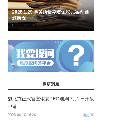
通
案例分享：大龄申请人魁省旅转学成
魁省 IT 试点
功获批护理学签
案件全数获批
Read more
→
Read more
→
最新消息
魁北克正式官宣恢复PEQ细则 7月2日开放
申请
2026-06-10 16:26
回复
您还没有登录！