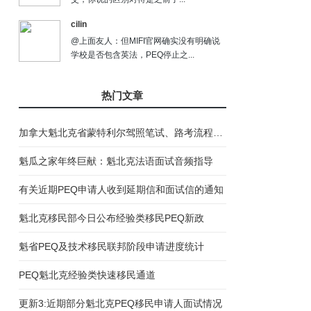
cilin
@上面友人：但MIFI官网确实没有明确说
学校是否包含英法，PEQ停止之...
热门文章
加拿大魁北克省蒙特利尔驾照笔试、路考流程说明
魁瓜之家年终巨献：魁北克法语面试音频指导
有关近期PEQ申请人收到延期信和面试信的通知
魁北克移民部今日公布经验类移民PEQ新政
魁省PEQ及技术移民联邦阶段申请进度统计
PEQ魁北克经验类快速移民通道
更新3:近期部分魁北克PEQ移民申请人面试情况