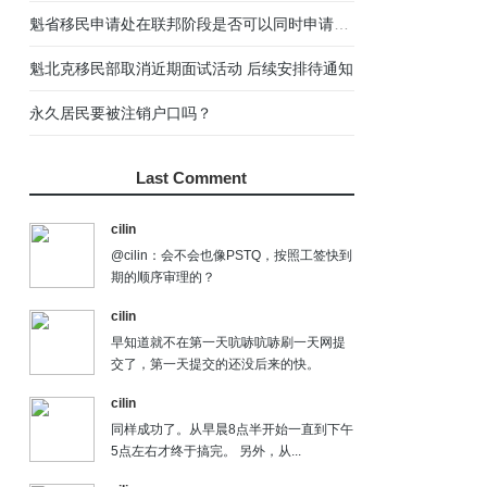
UCI Number是什么？从哪里可以找到UCI？
08
关于魁北克技术职业培训（Training）的几点误区
09
答疑：CSQ后联邦阶段是否可以回国等待？
10
Last Comment
cilin
@cilin：会不会也像PSTQ，按照工签快到
期的顺序审理的？
cilin
早知道就不在第一天吭哧吭哧刷一天网提
交了，第一天提交的还没后来的快。
cilin
同样成功了。从早晨8点半开始一直到下午
5点左右才终于搞完。 另外，从...