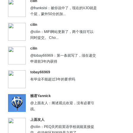
cilin
@frankslsl：被你说中了，现在的VJO就是
个屁，蒙外50分的加...
cilin
@cilin：MIFI网站更新了，两个项目可以
同时提交。 Cho...
cilin
@tobay66969：第一条就写了，须在递交
申请前3年内获得
tobay66969
有毕业不能超过3年的要求吗
猴君Yannick
@上面友人：阐述观点欢迎，没有必要引
战。
上面友人
@cilin：PEQ关闭前英语学校就能直接提
交，你说的区别对待是之前了...