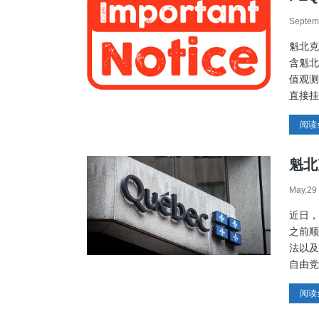
Septem
魁省 IT 试点
案件全数获批
魁北克
Read more
→
含魁北
值观测
直接挂
阅读
魁北
May,29
近日，
之前顺
法以及
自由党
阅读