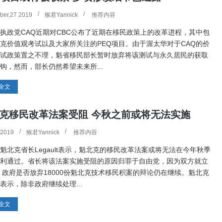
ber,27 2019
猴君Yannick
推荐内容
项目 CSQ：本事务所受托
2026.1.29 事务所近期签证移民案件
过情况
执政党CAQ近期对CBC公布了近期在移民政策上的改革进程，其中包
克价值观考试以及大家所关注的PEQ项目。由于渥太华对于CAQ的价
Read more
→
试政策置之不理，魁省移民部长暂时放弃将该测试与永久居民的获取
钩，然而，部长仍然希望未来所...
全文
克移民改革法案受阻 今秋之前或将无法实施
 2019
猴君Yannick
推荐内容
魁北克省长Legault表示，魁北克的移民改革法案或将无法在今年秋季
利通过。省长将该法案实施受阻的原因归罪于自由党，因为双方就立
 政府是否放弃18000份魁北克技术移民积案的辩论仍在继续。魁北克
表示，除非政府继续处理...
全文