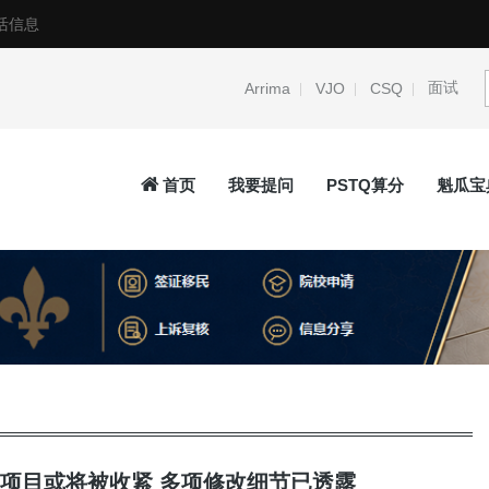
活信息
面试
Arrima
VJO
CSQ
首页
我要提问
PSTQ算分
魁瓜宝
Q项目或将被收紧 多项修改细节已透露