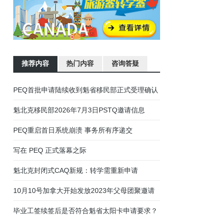
推荐内容
热门内容
咨询答疑
加拿大魁北克省蒙特利尔驾照笔试、路考流程说明
01
魁瓜之家年终巨献：魁北克法语面试音频指导
02
有关近期PEQ申请人收到延期信和面试信的通知
03
魁北克移民部今日公布经验类移民PEQ新政
04
魁省PEQ及技术移民联邦阶段申请进度统计
05
PEQ魁北克经验类快速移民通道
06
更新3:近期部分魁北克PEQ移民申请人面试情况
07