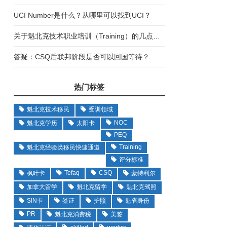
UCI Number是什么？从哪里可以找到UCI？
关于魁北克技术职业培训（Training）的几点误区
答疑：CSQ后联邦阶段是否可以回国等待？
热门标签
魁北克技术移民
受训领域
NOC
魁北克学历
太阳卡
PEQ
Training
魁北克经验类移民快速通道
评分标准
Tefaq
CSQ
枫叶卡
蒙特利尔
加拿大留学
魁北克留学
魁北克驾照
SIN卡
签证
护照
魁省身份
PR
魁北克消费税
美签