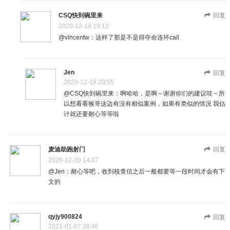
CSQ快到碗里来
回复
2020-12-19 19:12
@vincentw：这样了那是不是得夺命连环call
Jen
回复
2020-12-19 20:05
@CSQ快到碗里来：啊哈哈，是啊～谢谢你们的建议哇～所
以想看看猴哥这边有没有相似案例，如果有类似的情况 我估
计就还要耐心等等啦
麦迪助跑射门
回复
2020-12-20 14:07
@Jen：耐心等吧，收到核查信之后一般都要等一段时间才会有下
文的
qyjy900824
回复
2021-01-07 08:46