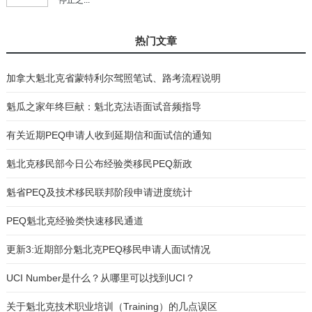
热门文章
加拿大魁北克省蒙特利尔驾照笔试、路考流程说明
魁瓜之家年终巨献：魁北克法语面试音频指导
有关近期PEQ申请人收到延期信和面试信的通知
魁北克移民部今日公布经验类移民PEQ新政
魁省PEQ及技术移民联邦阶段申请进度统计
PEQ魁北克经验类快速移民通道
更新3:近期部分魁北克PEQ移民申请人面试情况
UCI Number是什么？从哪里可以找到UCI？
关于魁北克技术职业培训（Training）的几点误区