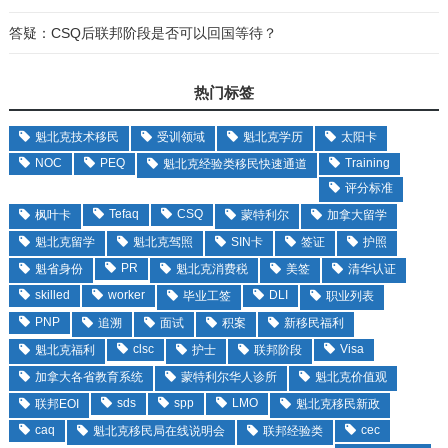
答疑：CSQ后联邦阶段是否可以回国等待？
热门标签
魁北克技术移民
受训领域
魁北克学历
太阳卡
NOC
PEQ
Training
魁北克经验类移民快速通道
评分标准
Tefaq
CSQ
枫叶卡
蒙特利尔
加拿大留学
魁北克留学
魁北克驾照
SIN卡
签证
护照
PR
魁省身份
魁北克消费税
美签
清华认证
skilled
worker
DLI
毕业工签
职业列表
PNP
追溯
面试
积案
新移民福利
clsc
Visa
魁北克福利
护士
联邦阶段
加拿大各省教育系统
蒙特利尔华人诊所
魁北克价值观
sds
spp
LMO
联邦EOI
魁北克移民新政
caq
cec
魁北克移民局在线说明会
联邦经验类