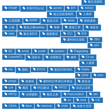
魁北克移民
PGWP
permit
EPI
A0520
同等学历认证
魁北克投资移民
入境单
RPRF
study
父母团聚
魁瓜法语
报税退税
入籍
魁瓜之家weekly
体检
最低工资
省提名
owp
UCI
EOI
魁北克EOI
超级签证
TRV
蒙特利尔直航
whv
EE
emsb
youth
quebec
Flagpoling
LiveinMTL
Co-op
适应分
法国签证
难民
入境章
eta
EVUS
Hydro
报税
魁瓜问答AMA
QSW
mon
projet
加速班
蒙特利尔申请日本签证
魁瓜说
cofi
PRTD
雅思
PEQ面试
法语认证班
PRTQ
Francisation
stm
法律援助
魁瓜之家
on
hold
CIC
CBSA
Best
interests
child
加拿大无罪