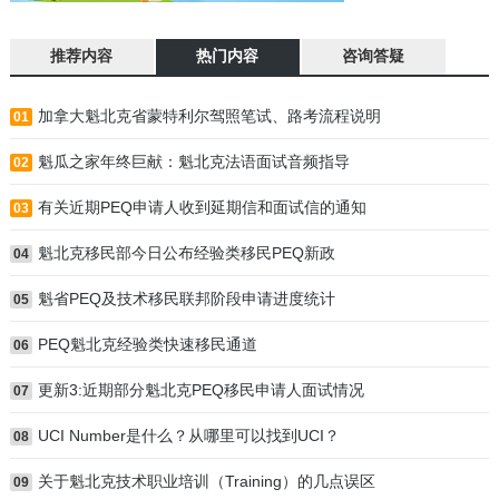
推荐内容
热门内容
咨询答疑
加拿大魁北克省蒙特利尔驾照笔试、路考流程说明
01
魁瓜之家年终巨献：魁北克法语面试音频指导
02
有关近期PEQ申请人收到延期信和面试信的通知
03
魁北克移民部今日公布经验类移民PEQ新政
04
魁省PEQ及技术移民联邦阶段申请进度统计
05
PEQ魁北克经验类快速移民通道
06
更新3:近期部分魁北克PEQ移民申请人面试情况
07
UCI Number是什么？从哪里可以找到UCI？
08
关于魁北克技术职业培训（Training）的几点误区
09