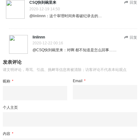
CSQ快到碗里来
回复
2020-12-19 14:50
@linlinnn：这个审理时间奔着破纪录去的…
linlinnn
回复
2020-12-22 00:16
@CSQ快到碗里来：对啊 都不知道是怎么回事……
发表评论
请文明评论，辱骂、引战、挑衅等信息将被清除；访客评论不代表本站观点
Email
*
昵称
*
个人主页
内容
*