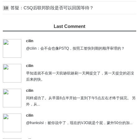
答疑：CSQ后联邦阶段是否可以回国等待？
10
Last Comment
cilin
@cilin：会不会也像PSTQ，按照工签快到期的顺序审理的？
cilin
早知道就不在第一天吭哧吭哧刷一天网提交了，第一天提交的还没
后来的快。
cilin
同样成功了。从早晨8点半开始一直到下午5点左右才终于搞完。 另
外，从...
cilin
@frankslsl：被你说中了，现在的VJO就是个屁，蒙外50分的加...