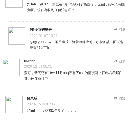
@Jen：@Jen：我也在1月6号收到了核查信，现在比较麻爪有些
慌啊。现在有收到任何消息吗？
PR快到碗里来
回复
2021-01-07 16:26
@qyjy900824：不用麻爪，沉着冷静应对，积极备战，面试也
没有那么可怕
linlinnn
回复
2020-12-19 05:31
猴哥，请问还有19年11月peq没有下csq的情况吗？打电话发邮件
都说还在审计中
猪八戒
回复
2020-12-19 07:05
@linlinnn：这都1年多了。。。。