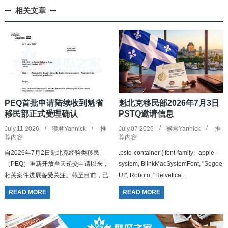
相关文章
PEQ首批申请陆续收到魁省
魁北克移民部2026年7月3日
移民部正式受理确认
PSTQ邀请信息
July,11 2026
猴君Yannick
推
July,07 2026
猴君Yannick
推
荐内容
荐内容
自2026年7月2日魁北克经验类移民
.pstq-container { font-family: -apple-
（PEQ）重新开放当天递交申请以来，
system, BlinkMacSystemFont, "Segoe
相关案件进展备受关注。截至目前，已
UI", Roboto, "Helvetica...
有部分申请人陆续收到魁北克移民部发
READ MORE
READ MORE
出的正式受理确认信（信件标题为：
Rec...