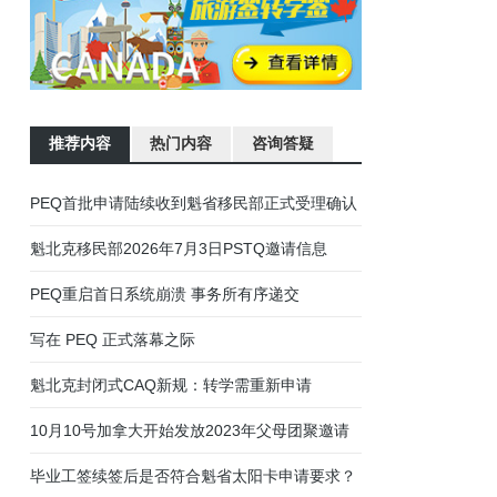
推荐内容
热门内容
咨询答疑
加拿大魁北克省蒙特利尔驾照笔试、路考流程说明
01
魁瓜之家年终巨献：魁北克法语面试音频指导
02
有关近期PEQ申请人收到延期信和面试信的通知
03
魁北克移民部今日公布经验类移民PEQ新政
04
魁省PEQ及技术移民联邦阶段申请进度统计
05
PEQ魁北克经验类快速移民通道
06
更新3:近期部分魁北克PEQ移民申请人面试情况
07