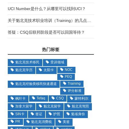
UCI Number是什么？从哪里可以找到UCI？
关于魁北克技术职业培训（Training）的几点误区
答疑：CSQ后联邦阶段是否可以回国等待？
热门标签
魁北克技术移民
受训领域
NOC
魁北克学历
太阳卡
PEQ
Training
魁北克经验类移民快速通道
评分标准
Tefaq
CSQ
枫叶卡
蒙特利尔
加拿大留学
魁北克留学
魁北克驾照
SIN卡
签证
护照
魁省身份
PR
魁北克消费税
美签