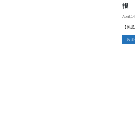
报
魁省 IT 试点
April,1
案件全数获批
Read more
→
【魁瓜
阅读