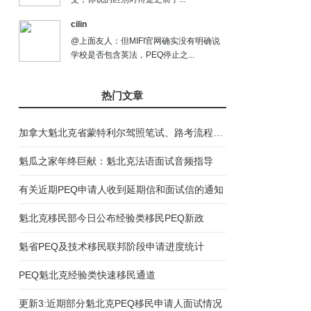
cilin
@上面友人：但MIFI官网确实没有明确说
学校是否包含英法，PEQ停止之...
热门文章
加拿大魁北克省蒙特利尔驾照笔试、路考流程说明
魁瓜之家年终巨献：魁北克法语面试音频指导
有关近期PEQ申请人收到延期信和面试信的通知
魁北克移民部今日公布经验类移民PEQ新政
魁省PEQ及技术移民联邦阶段申请进度统计
PEQ魁北克经验类快速移民通道
更新3:近期部分魁北克PEQ移民申请人面试情况