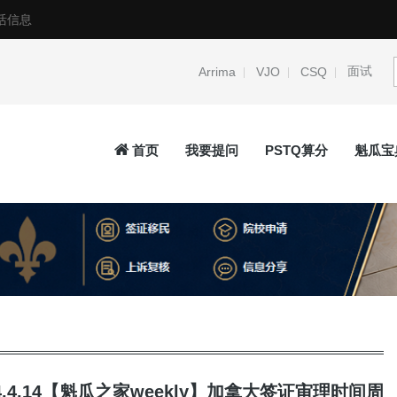
活信息
面试
Arrima
VJO
CSQ
首页
我要提问
PSTQ算分
魁瓜宝
14.4.14【魁瓜之家weekly】加拿大签证审理时间周