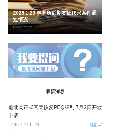
通
案例分享：大龄申请人魁省旅转学成
魁省 IT 试点
功获批护理学签
案件全数获批
Read more
→
Read more
→
最新消息
魁北克正式官宣恢复PEQ细则 7月2日开放
申请
2026-06-10 16:26
回复
您还没有登录！