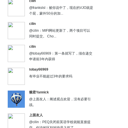
cilin
@frankslsl：被你说中了，现在的VJO就是
个屁，蒙外50分的加...
cilin
@cilin：MIFI网站更新了，两个项目可以
同时提交。 Cho...
cilin
@tobay66969：第一条就写了，须在递交
申请前3年内获得
tobay66969
有毕业不能超过3年的要求吗
猴君Yannick
@上面友人：阐述观点欢迎，没有必要引
战。
上面友人
@cilin：PEQ关闭前英语学校就能直接提
交，你说的区别对待是之前了...