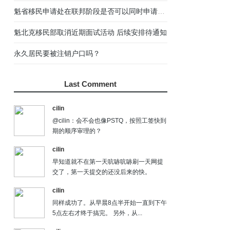
UCI Number是什么？从哪里可以找到UCI？
08
关于魁北克技术职业培训（Training）的几点误区
09
答疑：CSQ后联邦阶段是否可以回国等待？
10
Last Comment
cilin
@cilin：会不会也像PSTQ，按照工签快到
期的顺序审理的？
cilin
早知道就不在第一天吭哧吭哧刷一天网提
交了，第一天提交的还没后来的快。
cilin
同样成功了。从早晨8点半开始一直到下午
5点左右才终于搞完。 另外，从...