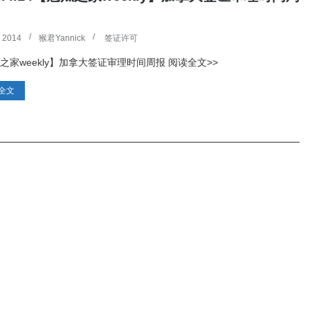
项目 CSQ：本事务所受托
2026.1.29 事务所近期签证移民案件
4 2014
猴君Yannick
签证许可
过情况
Read more
→
之家weekly】加拿大签证审理时间周报 阅读全文>>
全文