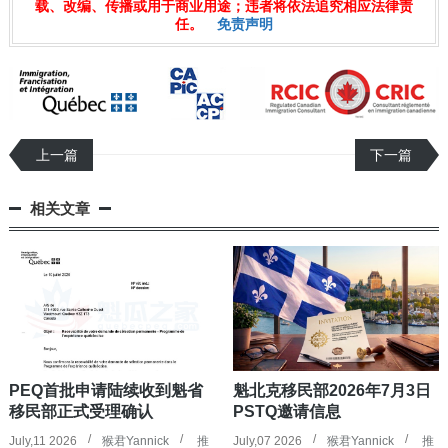
载、改编、传播或用于商业用途；违者将依法追究相应法律责
任。
免责声明
上一篇
下一篇
相关文章
PEQ首批申请陆续收到魁省
魁北克移民部2026年7月3日
移民部正式受理确认
PSTQ邀请信息
July,11 2026
猴君Yannick
推
July,07 2026
猴君Yannick
推