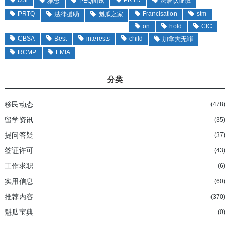
雅思
PEQ面试
法语认证班
PRTQ
Francisation
stm
法律援助
魁瓜之家
on
hold
CIC
CBSA
Best
interests
child
加拿大无罪
RCMP
LMIA
分类
移民动态
(478)
留学资讯
(35)
提问答疑
(37)
签证许可
(43)
工作求职
(6)
实用信息
(60)
推荐内容
(370)
魁瓜宝典
(0)