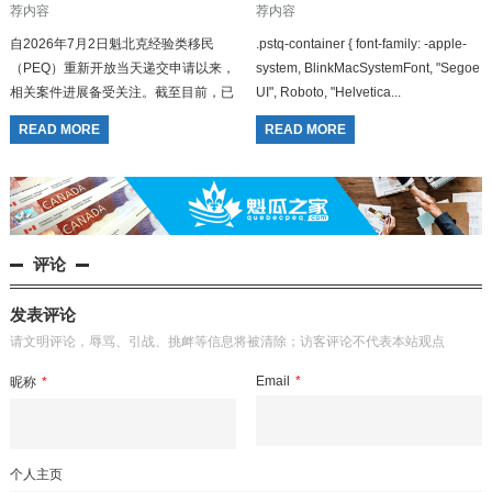
荐内容
荐内容
自2026年7月2日魁北克经验类移民
.pstq-container { font-family: -apple-
（PEQ）重新开放当天递交申请以来，
system, BlinkMacSystemFont, "Segoe
相关案件进展备受关注。截至目前，已
UI", Roboto, "Helvetica...
有部分申请人陆续收到魁北克移民部发
READ MORE
READ MORE
出的正式受理确认信（信件标题为：
Rec...
评论
发表评论
请文明评论，辱骂、引战、挑衅等信息将被清除；访客评论不代表本站观点
Email
*
昵称
*
个人主页