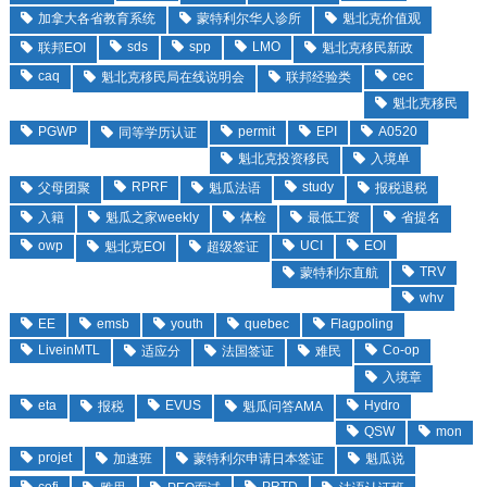
加拿大各省教育系统
蒙特利尔华人诊所
魁北克价值观
sds
spp
LMO
联邦EOI
魁北克移民新政
caq
cec
魁北克移民局在线说明会
联邦经验类
魁北克移民
PGWP
permit
EPI
A0520
同等学历认证
魁北克投资移民
入境单
RPRF
study
父母团聚
魁瓜法语
报税退税
入籍
魁瓜之家weekly
体检
最低工资
省提名
owp
UCI
EOI
魁北克EOI
超级签证
TRV
蒙特利尔直航
whv
EE
emsb
youth
quebec
Flagpoling
LiveinMTL
Co-op
适应分
法国签证
难民
入境章
eta
EVUS
Hydro
报税
魁瓜问答AMA
QSW
mon
projet
加速班
蒙特利尔申请日本签证
魁瓜说
cofi
PRTD