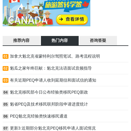
推荐内容
热门内容
咨询答疑
加拿大魁北克省蒙特利尔驾照笔试、路考流程说明
01
魁瓜之家年终巨献：魁北克法语面试音频指导
02
有关近期PEQ申请人收到延期信和面试信的通知
03
魁北克移民部今日公布经验类移民PEQ新政
04
魁省PEQ及技术移民联邦阶段申请进度统计
05
PEQ魁北克经验类快速移民通道
06
更新3:近期部分魁北克PEQ移民申请人面试情况
07