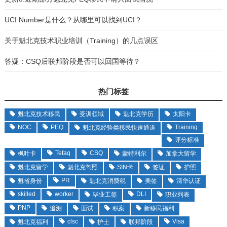
UCI Number是什么？从哪里可以找到UCI？
关于魁北克技术职业培训（Training）的几点误区
答疑：CSQ后联邦阶段是否可以回国等待？
热门标签
魁北克技术移民
受训领域
魁北克学历
太阳卡
NOC
PEQ
Training
魁北克经验类移民快速通道
评分标准
Tefaq
CSQ
枫叶卡
蒙特利尔
加拿大留学
魁北克留学
魁北克驾照
SIN卡
签证
护照
PR
魁省身份
魁北克消费税
美签
清华认证
skilled
worker
DLI
毕业工签
职业列表
PNP
追溯
面试
积案
新移民福利
clsc
Visa
魁北克福利
护士
联邦阶段