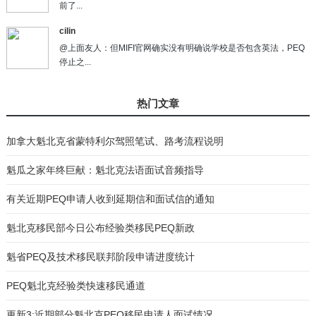
前了...
cilin
@上面友人：但MIFI官网确实没有明确说学校是否包含英法，PEQ
停止之...
热门文章
加拿大魁北克省蒙特利尔驾照笔试、路考流程说明
魁瓜之家年终巨献：魁北克法语面试音频指导
有关近期PEQ申请人收到延期信和面试信的通知
魁北克移民部今日公布经验类移民PEQ新政
魁省PEQ及技术移民联邦阶段申请进度统计
PEQ魁北克经验类快速移民通道
更新3:近期部分魁北克PEQ移民申请人面试情况