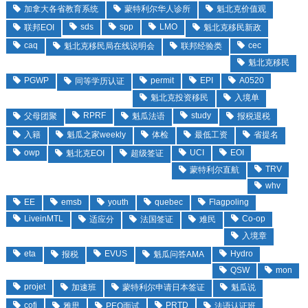
加拿大各省教育系统
蒙特利尔华人诊所
魁北克价值观
sds
spp
LMO
联邦EOI
魁北克移民新政
caq
cec
魁北克移民局在线说明会
联邦经验类
魁北克移民
PGWP
permit
EPI
A0520
同等学历认证
魁北克投资移民
入境单
RPRF
study
父母团聚
魁瓜法语
报税退税
入籍
魁瓜之家weekly
体检
最低工资
省提名
owp
UCI
EOI
魁北克EOI
超级签证
TRV
蒙特利尔直航
whv
EE
emsb
youth
quebec
Flagpoling
LiveinMTL
Co-op
适应分
法国签证
难民
入境章
eta
EVUS
Hydro
报税
魁瓜问答AMA
QSW
mon
projet
加速班
蒙特利尔申请日本签证
魁瓜说
cofi
PRTD
雅思
PEQ面试
法语认证班