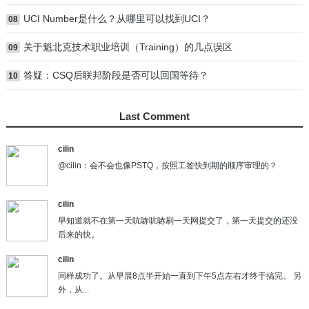
UCI Number是什么？从哪里可以找到UCI？
08
关于魁北克技术职业培训（Training）的几点误区
09
答疑：CSQ后联邦阶段是否可以回国等待？
10
Last Comment
cilin
@cilin：会不会也像PSTQ，按照工签快到期的顺序审理的？
cilin
早知道就不在第一天吭哧吭哧刷一天网提交了，第一天提交的还没
后来的快。
cilin
同样成功了。从早晨8点半开始一直到下午5点左右才终于搞完。 另
外，从...