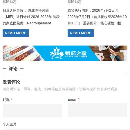
移民动态
移民动态
魁瓜之家导读： 魁北克移民部
政策执行周期：2026年7月2日 至
（MIFI）近日针对 2026-2028年 阶段
2028年7月2日（首批接收至2026年10
的家庭团聚类（Regroupement
月31日） 重要提示：核心硬性门槛
familial）担保申请做出了重大政策调
（新旧更替） 一刀切时间线：本...
READ MORE
READ MORE
整。自 2026年7月2日 起...
评论
发表评论
请文明评论，辱骂、引战、挑衅等信息将被清除；访客评论不代表本站观点
Email
*
昵称
*
个人主页