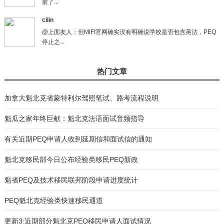
前了...
cilin
@上面友人：但MIFI官网确实没有明确说学校是否包含英法，PEQ
停止之...
热门文章
加拿大魁北克省蒙特利尔驾照笔试、路考流程说明
魁瓜之家年终巨献：魁北克法语面试音频指导
有关近期PEQ申请人收到延期信和面试信的通知
魁北克移民部今日公布经验类移民PEQ新政
魁省PEQ及技术移民联邦阶段申请进度统计
PEQ魁北克经验类快速移民通道
更新3:近期部分魁北克PEQ移民申请人面试情况