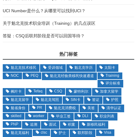
UCI Number是什么？从哪里可以找到UCI？
关于魁北克技术职业培训（Training）的几点误区
答疑：CSQ后联邦阶段是否可以回国等待？
热门标签
魁北克技术移民
受训领域
魁北克学历
太阳卡
NOC
PEQ
Training
魁北克经验类移民快速通道
评分标准
Tefaq
CSQ
枫叶卡
蒙特利尔
加拿大留学
魁北克留学
魁北克驾照
SIN卡
签证
护照
PR
魁省身份
魁北克消费税
美签
清华认证
skilled
worker
DLI
毕业工签
职业列表
PNP
追溯
面试
积案
新移民福利
clsc
Visa
魁北克福利
护士
联邦阶段