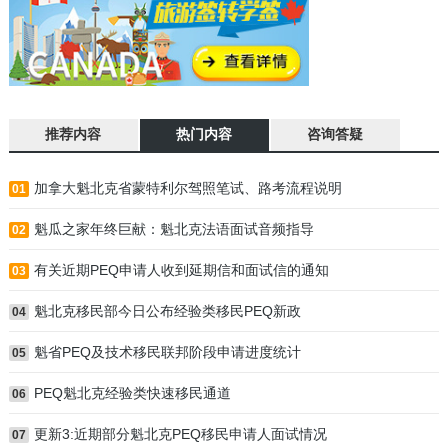
推荐内容
热门内容
咨询答疑
加拿大魁北克省蒙特利尔驾照笔试、路考流程说明
01
魁瓜之家年终巨献：魁北克法语面试音频指导
02
有关近期PEQ申请人收到延期信和面试信的通知
03
魁北克移民部今日公布经验类移民PEQ新政
04
魁省PEQ及技术移民联邦阶段申请进度统计
05
PEQ魁北克经验类快速移民通道
06
更新3:近期部分魁北克PEQ移民申请人面试情况
07