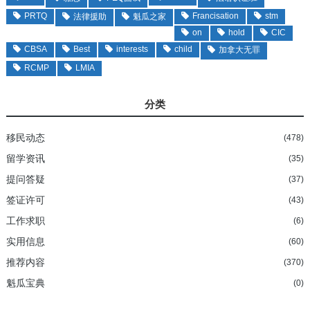
PRTQ
Francisation
stm
法律援助
魁瓜之家
on
hold
CIC
CBSA
Best
interests
child
加拿大无罪
RCMP
LMIA
分类
移民动态
(478)
留学资讯
(35)
提问答疑
(37)
签证许可
(43)
工作求职
(6)
实用信息
(60)
推荐内容
(370)
魁瓜宝典
(0)