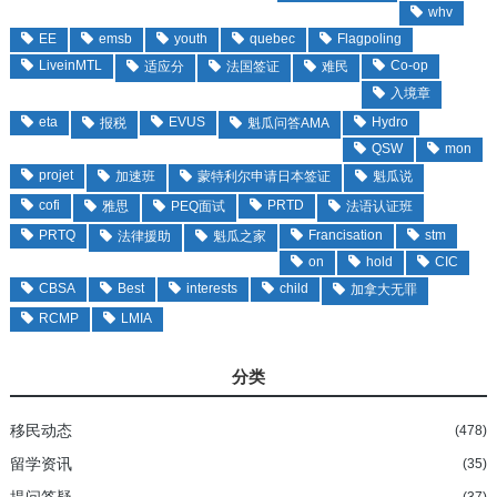
whv
EE
emsb
youth
quebec
Flagpoling
LiveinMTL
Co-op
适应分
法国签证
难民
入境章
eta
EVUS
Hydro
报税
魁瓜问答AMA
QSW
mon
projet
加速班
蒙特利尔申请日本签证
魁瓜说
cofi
PRTD
雅思
PEQ面试
法语认证班
PRTQ
Francisation
stm
法律援助
魁瓜之家
on
hold
CIC
CBSA
Best
interests
child
加拿大无罪
RCMP
LMIA
分类
移民动态
(478)
留学资讯
(35)
提问答疑
(37)