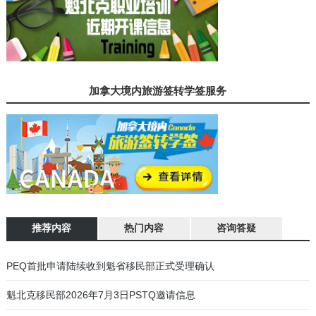
加拿大境内旅游签转学签服务
推荐内容
热门内容
咨询答疑
加拿大魁北克省蒙特利尔驾照笔试、路考流程说明
01
魁瓜之家年终巨献：魁北克法语面试音频指导
02