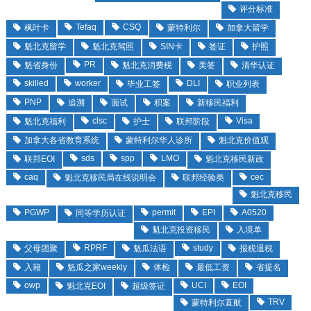
评分标准
Tefaq
CSQ
枫叶卡
蒙特利尔
加拿大留学
魁北克留学
魁北克驾照
SIN卡
签证
护照
PR
魁省身份
魁北克消费税
美签
清华认证
skilled
worker
DLI
毕业工签
职业列表
PNP
追溯
面试
积案
新移民福利
clsc
Visa
魁北克福利
护士
联邦阶段
加拿大各省教育系统
蒙特利尔华人诊所
魁北克价值观
sds
spp
LMO
联邦EOI
魁北克移民新政
caq
cec
魁北克移民局在线说明会
联邦经验类
魁北克移民
PGWP
permit
EPI
A0520
同等学历认证
魁北克投资移民
入境单
RPRF
study
父母团聚
魁瓜法语
报税退税
入籍
魁瓜之家weekly
体检
最低工资
省提名
owp
UCI
EOI
魁北克EOI
超级签证
TRV
蒙特利尔直航