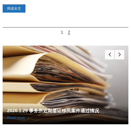
日至22日针对QSW再次开放，名
阅读全文
额为5000个，申请之间从8月15日
早上8点半开始（蒙特利尔当地时
间）。今年6月份魁省曾开放...
1
2
2026.1.29 事务所近期签证移民案件通过情况
Read more
→