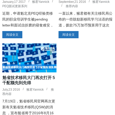
January,17 2017
猴君Yannick
September,21 2016
猴君Yannick
PEQ面试更新系列
推荐内容
近期，申请魁北克PEQ经验类移
一直以来，猴君都有关注移民局公
民的职业培训学生被pending
布的一些鼓励新移民学习法语的报
letter和面试信折磨的寝食难安，
道，拨款75万加币预算用于这次
因为从第一批收到pending letter
活动的实施，并同时在各类社交媒
阅读全文
阅读全文
到目前已经过去快半年了，而第一
体、公交车、地铁上推广。猴君昨
批面试的学生在经过了几个月的漫
日坐地铁，无意中看到这则多语言
长等待后...
版本的广告，宣传语很简单，“免
费学习法语，获得...
魁省技术移民大门再次打开 5
千配额先到先得
July,23 2016
猴君Yannick
推
荐内容
7月19日，魁省移民局官网再次更
新有关魁省技术移民(QSW)的消
息 ，宣布魁省将于2016年8月16