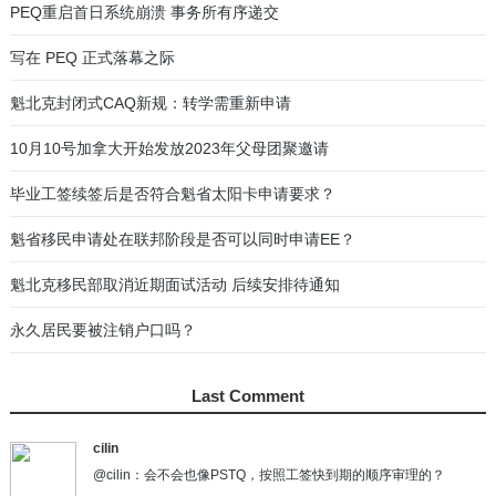
有关近期PEQ申请人收到延期信和面试信的通知
03
魁北克移民部今日公布经验类移民PEQ新政
04
魁省PEQ及技术移民联邦阶段申请进度统计
05
PEQ魁北克经验类快速移民通道
06
更新3:近期部分魁北克PEQ移民申请人面试情况
07
UCI Number是什么？从哪里可以找到UCI？
08
关于魁北克技术职业培训（Training）的几点误区
09
答疑：CSQ后联邦阶段是否可以回国等待？
10
Last Comment
cilin
@cilin：会不会也像PSTQ，按照工签快到期的顺序审理的？