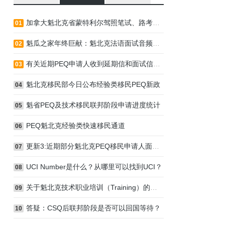
加拿大魁北克省蒙特利尔驾照笔试、路考流程说明
01
魁瓜之家年终巨献：魁北克法语面试音频指导
02
有关近期PEQ申请人收到延期信和面试信的通知
03
魁北克移民部今日公布经验类移民PEQ新政
04
魁省PEQ及技术移民联邦阶段申请进度统计
05
PEQ魁北克经验类快速移民通道
06
更新3:近期部分魁北克PEQ移民申请人面试情况
07
UCI Number是什么？从哪里可以找到UCI？
08
关于魁北克技术职业培训（Training）的几点误区
09
答疑：CSQ后联邦阶段是否可以回国等待？
10