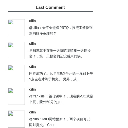
Last Comment
cilin
@cilin：会不会也像PSTQ，按照工签快到
期的顺序审理的？
cilin
早知道就不在第一天吭哧吭哧刷一天网提
交了，第一天提交的还没后来的快。
cilin
同样成功了。从早晨8点半开始一直到下午
5点左右才终于搞完。 另外，从...
cilin
@frankslsl：被你说中了，现在的VJO就是
个屁，蒙外50分的加...
cilin
@cilin：MIFI网站更新了，两个项目可以
同时提交。 Cho...