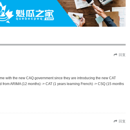
回复
ects me with the new CAQ government since they are introducing the new CAT
ed from ARIMA (12 months) -> CAT (1 years learning French) -> CSQ (15 months
回复