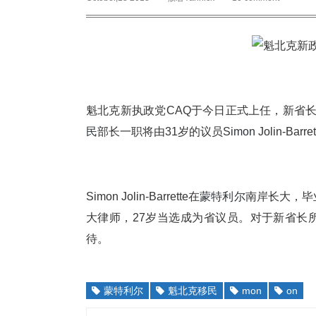
魁北克新执政党CAQ于今日正式上任，新省长Fra
民
部长一职将由31岁的议员Si
mon
Jolin-Bar
Simon Jolin-Barrette在
蒙特利尔
南岸长大，毕业
大律师，27岁当选成为省议员。对于新省长
待。
蒙特利尔
魁北克移民
mon
on