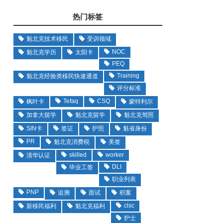
热门标签
魁北克技术移民
受训领域
NOC
魁北克学历
太阳卡
PEQ
Training
魁北克经验类移民快速通道
评分标准
Tefaq
CSQ
枫叶卡
蒙特利尔
加拿大留学
魁北克留学
魁北克驾照
SIN卡
签证
护照
魁省身份
PR
魁北克消费税
美签
skilled
worker
清华认证
DLI
毕业工签
职业列表
PNP
追溯
面试
积案
clsc
新移民福利
魁北克福利
护士