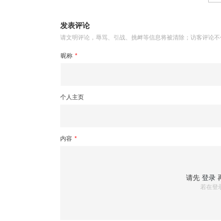
发表评论
请文明评论，辱骂、引战、挑衅等信息将被清除；访客评论不
昵称
*
个人主页
内容
*
请先
登录
若在登