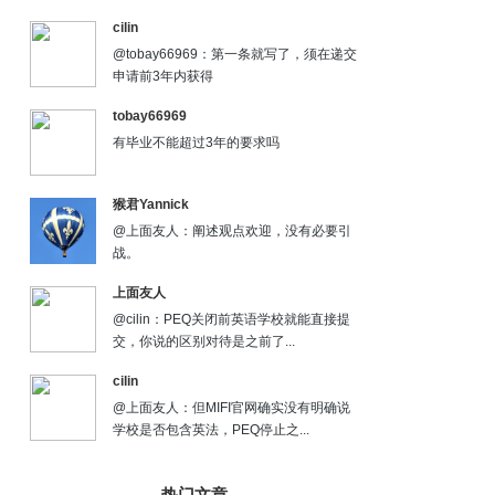
cilin
@tobay66969：第一条就写了，须在递交
申请前3年内获得
tobay66969
有毕业不能超过3年的要求吗
猴君Yannick
@上面友人：阐述观点欢迎，没有必要引
战。
上面友人
@cilin：PEQ关闭前英语学校就能直接提
交，你说的区别对待是之前了...
cilin
@上面友人：但MIFI官网确实没有明确说
学校是否包含英法，PEQ停止之...
热门文章