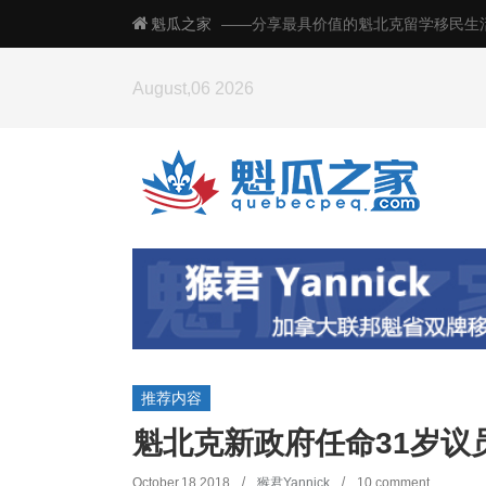
魁瓜之家
——分享最具价值的魁北克留学移民生
August,06 2026
魁省 IT 试点
推荐内容
案件全数获批
Read more
→
魁北克新政府任命31岁议
October,18 2018
猴君Yannick
10 comment