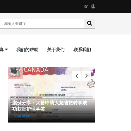
典
我们的帮助
关于我们
联系我们
通
案例分享：大龄申请人魁省旅转学成
魁省 IT 试点
功获批护理学签
案件全数获批
Read more
→
Read more
→