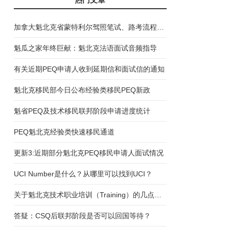
加拿大魁北克省蒙特利尔驾照笔试、路考流程说明
魁瓜之家年终巨献：魁北克法语面试音频指导
有关近期PEQ申请人收到延期信和面试信的通知
魁北克移民部今日公布经验类移民PEQ新政
魁省PEQ及技术移民联邦阶段申请进度统计
PEQ魁北克经验类快速移民通道
更新3:近期部分魁北克PEQ移民申请人面试情况
UCI Number是什么？从哪里可以找到UCI？
关于魁北克技术职业培训（Training）的几点误区
答疑：CSQ后联邦阶段是否可以回国等待？