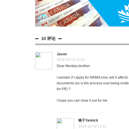
10 评论
Jason
2018-10-19 11:23
Dear Monkey brother,
I wonder if I apply for ARIMA now, will it aff
documents (so is the process now being invit
for PR) ?
I hope you can clear it out for me
猴子Yannick
2018-10-19 12:41