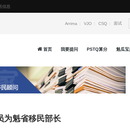
活信息
面试
Arrima
VJO
CSQ
首页
我要提问
PSTQ算分
魁瓜宝
项目 CSQ：本事务所受托
2026.1.29 事务所近期签证移民案件
过情况
Read more
→
员为魁省移民部长