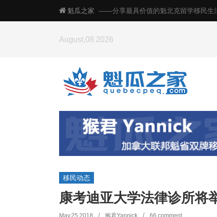
魁瓜之家
——分享最具价值的魁北克留学移民生
August,08 2026
魁省 IT 试点
移民动态
案件全数获批
Read more
→
康考迪亚大学法律诊所将举
May,25 2018
猴君Yannick
66 comment