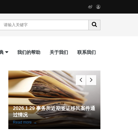
典
我们的帮助
关于我们
联系我们
通
案例分享：大龄申请人魁省旅转学成
魁省 IT 试点
功获批护理学签
案件全数获批
Read more
→
Read more
→