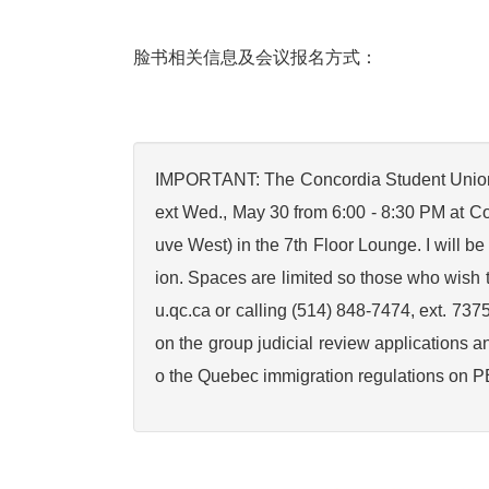
脸书相关信息及会议报名方式：
IMPORTANT: The Concordia Student Union L
ext Wed., May 30 from 6:00 - 8:30 PM at Co
uve West) in the 7th Floor Lounge. I will be
ion. Spaces are limited so those who wish 
u.qc.ca or calling (514) 848-7474, ext. 737
on the group judicial review applications a
o the Quebec immigration regulations on P