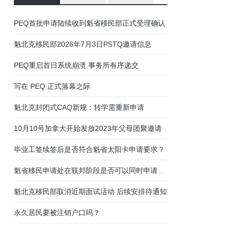
加拿大魁北克省蒙特利尔驾照笔试、路考流程说明
01
魁瓜之家年终巨献：魁北克法语面试音频指导
02
有关近期PEQ申请人收到延期信和面试信的通知
03
魁北克移民部今日公布经验类移民PEQ新政
04
魁省PEQ及技术移民联邦阶段申请进度统计
05
PEQ魁北克经验类快速移民通道
06
更新3:近期部分魁北克PEQ移民申请人面试情况
07
UCI Number是什么？从哪里可以找到UCI？
08
关于魁北克技术职业培训（Training）的几点误区
09
答疑：CSQ后联邦阶段是否可以回国等待？
10