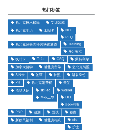
热门标签
魁北克技术移民
受训领域
NOC
魁北克学历
太阳卡
PEQ
Training
魁北克经验类移民快速通道
评分标准
Tefaq
CSQ
枫叶卡
蒙特利尔
加拿大留学
魁北克留学
魁北克驾照
SIN卡
签证
护照
魁省身份
PR
魁北克消费税
美签
skilled
worker
清华认证
DLI
毕业工签
职业列表
PNP
追溯
面试
积案
clsc
新移民福利
魁北克福利
护士