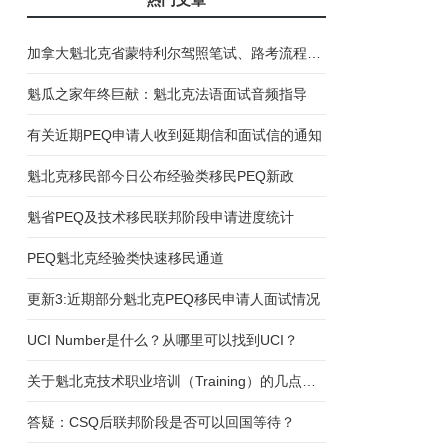
加拿大魁北克省蒙特利尔驾照笔试、路考流程说明
魁瓜之家年终巨献：魁北克法语面试音频指导
有关近期PEQ申请人收到延期信和面试信的通知
魁北克移民部今日公布经验类移民PEQ新政
魁省PEQ及技术移民联邦阶段申请进度统计
PEQ魁北克经验类快速移民通道
更新3:近期部分魁北克PEQ移民申请人面试情况
UCI Number是什么？从哪里可以找到UCI？
关于魁北克技术职业培训（Training）的几点误区
答疑：CSQ后联邦阶段是否可以回国等待？