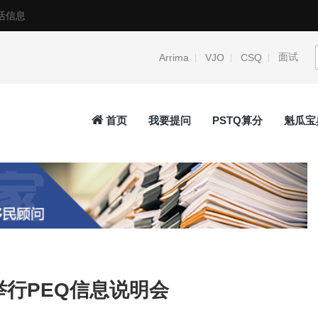
活信息
面试
Arrima
VJO
CSQ
首页
我要提问
PSTQ算分
魁瓜宝
项目 CSQ：本事务所受托
2026.1.29 事务所近期签证移民案件
过情况
Read more
→
行PEQ信息说明会