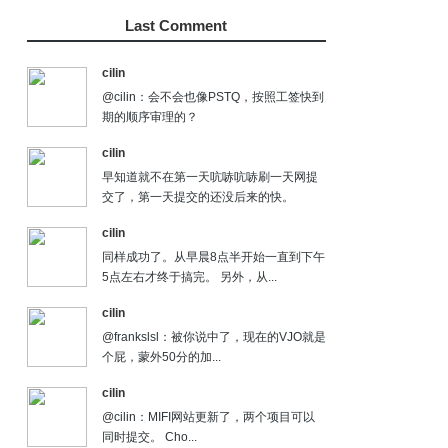
Last Comment
cilin
@cilin：会不会也像PSTQ，按照工签快到
期的顺序审理的？
cilin
早知道就不在第一天吭哧吭哧刷一天网提
交了，第一天提交的还没后来的快。
cilin
同样成功了。从早晨8点半开始一直到下午
5点左右才终于搞完。 另外，从...
cilin
@frankslsl：被你说中了，现在的VJO就是
个屁，蒙外50分的加...
cilin
@cilin：MIFI网站更新了，两个项目可以
同时提交。 Cho...