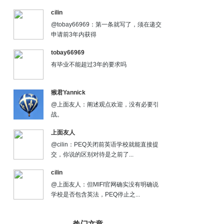
cilin
@tobay66969：第一条就写了，须在递交
申请前3年内获得
tobay66969
有毕业不能超过3年的要求吗
猴君Yannick
@上面友人：阐述观点欢迎，没有必要引
战。
上面友人
@cilin：PEQ关闭前英语学校就能直接提
交，你说的区别对待是之前了...
cilin
@上面友人：但MIFI官网确实没有明确说
学校是否包含英法，PEQ停止之...
热门文章