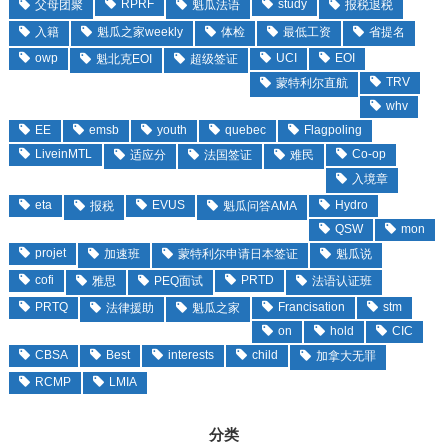
RPRF
study
父母团聚
魁瓜法语
报税退税
入籍
魁瓜之家weekly
体检
最低工资
省提名
owp
UCI
EOI
魁北克EOI
超级签证
TRV
蒙特利尔直航
whv
EE
emsb
youth
quebec
Flagpoling
LiveinMTL
Co-op
适应分
法国签证
难民
入境章
eta
EVUS
Hydro
报税
魁瓜问答AMA
QSW
mon
projet
加速班
蒙特利尔申请日本签证
魁瓜说
cofi
PRTD
雅思
PEQ面试
法语认证班
PRTQ
Francisation
stm
法律援助
魁瓜之家
on
hold
CIC
CBSA
Best
interests
child
加拿大无罪
RCMP
LMIA
分类