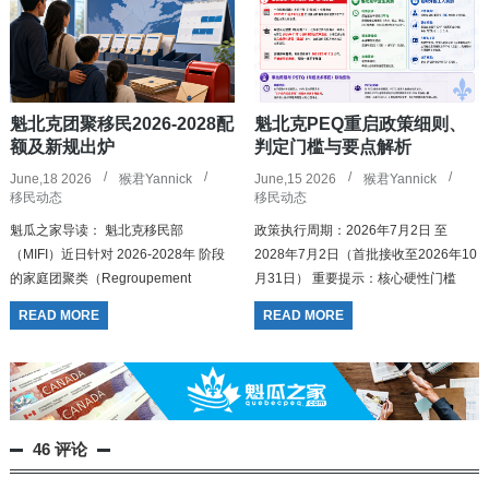
魁北克团聚移民2026-2028配
魁北克PEQ重启政策细则、
额及新规出炉
判定门槛与要点解析
June,18 2026
猴君Yannick
June,15 2026
猴君Yannick
移民动态
移民动态
魁瓜之家导读： 魁北克移民部
政策执行周期：2026年7月2日 至
（MIFI）近日针对 2026-2028年 阶段
2028年7月2日（首批接收至2026年10
的家庭团聚类（Regroupement
月31日） 重要提示：核心硬性门槛
familial）担保申请做出了重大政策调
（新旧更替） 一刀切时间线：本...
READ MORE
READ MORE
整。自 2026年7月2日 起...
46 评论