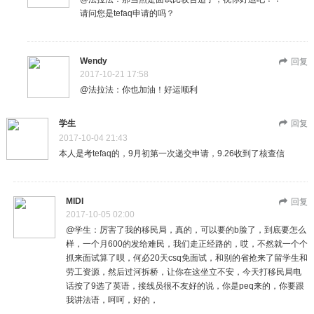
请问您是tefaq申请的吗？
Wendy
回复
2017-10-21 17:58
@法拉法：你也加油！好运顺利
学生
回复
2017-10-04 21:43
本人是考tefaq的，9月初第一次递交申请，9.26收到了核查信
MIDI
回复
2017-10-05 02:00
@学生：厉害了我的移民局，真的，可以要的b脸了，到底要怎么
样，一个月600的发给难民，我们走正经路的，哎，不然就一个个
抓来面试算了呗，何必20天csq免面试，和别的省抢来了留学生和
劳工资源，然后过河拆桥，让你在这坐立不安，今天打移民局电
话按了9选了英语，接线员很不友好的说，你是peq来的，你要跟
我讲法语，呵呵，好的，