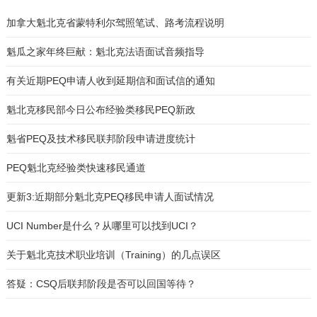
加拿大魁北克省蒙特利尔驾照笔试、路考流程说明
魁瓜之家年终巨献：魁北克法语面试音频指导
有关近期PEQ申请人收到延期信和面试信的通知
魁北克移民部今日公布经验类移民PEQ新政
魁省PEQ及技术移民联邦阶段申请进度统计
PEQ魁北克经验类快速移民通道
更新3:近期部分魁北克PEQ移民申请人面试情况
UCI Number是什么？从哪里可以找到UCI？
关于魁北克技术职业培训（Training）的几点误区
答疑：CSQ后联邦阶段是否可以回国等待？