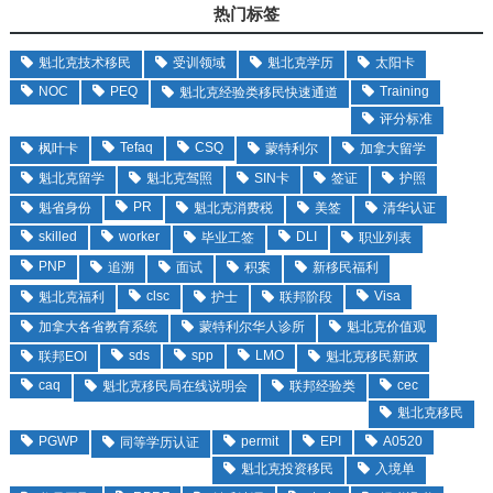
热门标签
魁北克技术移民
受训领域
魁北克学历
太阳卡
NOC
PEQ
Training
魁北克经验类移民快速通道
评分标准
Tefaq
CSQ
枫叶卡
蒙特利尔
加拿大留学
魁北克留学
魁北克驾照
SIN卡
签证
护照
PR
魁省身份
魁北克消费税
美签
清华认证
skilled
worker
DLI
毕业工签
职业列表
PNP
追溯
面试
积案
新移民福利
clsc
Visa
魁北克福利
护士
联邦阶段
加拿大各省教育系统
蒙特利尔华人诊所
魁北克价值观
sds
spp
LMO
联邦EOI
魁北克移民新政
caq
cec
魁北克移民局在线说明会
联邦经验类
魁北克移民
PGWP
permit
EPI
A0520
同等学历认证
魁北克投资移民
入境单