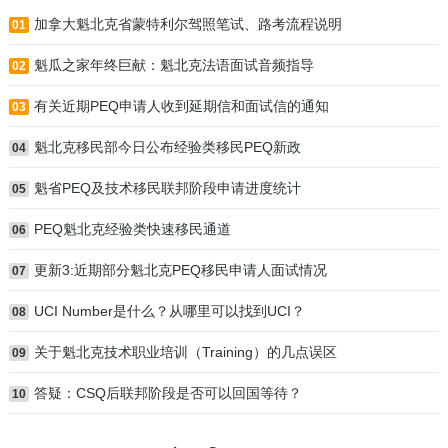
加拿大魁北克省蒙特利尔驾照笔试、路考流程说明
01
魁瓜之家年终巨献：魁北克法语面试音频指导
02
有关近期PEQ申请人收到延期信和面试信的通知
03
魁北克移民部今日公布经验类移民PEQ新政
04
魁省PEQ及技术移民联邦阶段申请进度统计
05
PEQ魁北克经验类快速移民通道
06
更新3:近期部分魁北克PEQ移民申请人面试情况
07
UCI Number是什么？从哪里可以找到UCI？
08
关于魁北克技术职业培训（Training）的几点误区
09
答疑：CSQ后联邦阶段是否可以回国等待？
10