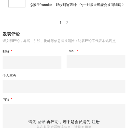
@猴子Yannick：那收到这两封中的一封很大可能会被面试吗？
1
2
发表评论
请文明评论，辱骂、引战、挑衅等信息将被清除；访客评论不代表本站观点
Email
*
昵称
*
个人主页
内容
*
请先
登录
再评论，若不是会员请先
注册
若在登录后看到该信息，请刷新网页