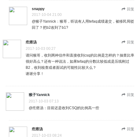
snappy
回复
2017-10-04 21:00
@猴子Yannick：猴哥，听说有人用tefaq成绩递交，被移民局驳
回了？把b2改到了b1?
疙瘩汤
回复
2017-10-03 00:27
请问猴哥，收到两种信件和直接收到csq的比例是怎样的？抽查比率
很好高么？还有一种说法，如果tefaq的分数比较低或是压线刚过
B2，收到核查或者面试的可能性比较大么？
谢谢分享！
猴子Yannick
回复
2017-10-03 07:13
@疙瘩汤：目前还是收到CSQ的比例高一些
疙瘩汤
回复
2017-10-03 08:24