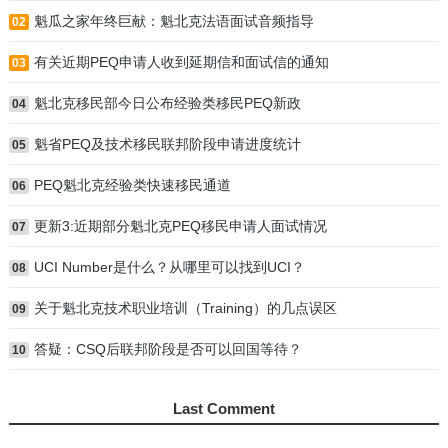
魁瓜之家年终巨献：魁北克法语面试音频指导
02
有关近期PEQ申请人收到延期信和面试信的通知
03
魁北克移民部今日公布经验类移民PEQ新政
04
魁省PEQ及技术移民联邦阶段申请进度统计
05
PEQ魁北克经验类快速移民通道
06
更新3:近期部分魁北克PEQ移民申请人面试情况
07
UCI Number是什么？从哪里可以找到UCI？
08
关于魁北克技术职业培训（Training）的几点误区
09
答疑：CSQ后联邦阶段是否可以回国等待？
10
Last Comment