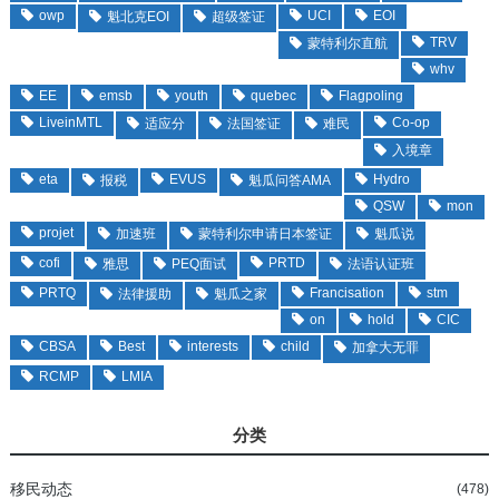
owp
UCI
EOI
魁北克EOI
超级签证
TRV
蒙特利尔直航
whv
EE
emsb
youth
quebec
Flagpoling
LiveinMTL
Co-op
适应分
法国签证
难民
入境章
eta
EVUS
Hydro
报税
魁瓜问答AMA
QSW
mon
projet
加速班
蒙特利尔申请日本签证
魁瓜说
cofi
PRTD
雅思
PEQ面试
法语认证班
PRTQ
Francisation
stm
法律援助
魁瓜之家
on
hold
CIC
CBSA
Best
interests
child
加拿大无罪
RCMP
LMIA
分类
移民动态
(478)