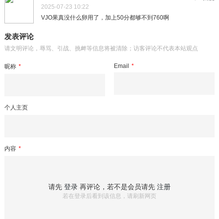
2025-07-23 10:22
VJO果真没什么卵用了，加上50分都够不到760啊
发表评论
请文明评论，辱骂、引战、挑衅等信息将被清除；访客评论不代表本站观点
Email
*
昵称
*
个人主页
内容
*
请先
登录
再评论，若不是会员请先
注册
若在登录后看到该信息，请刷新网页