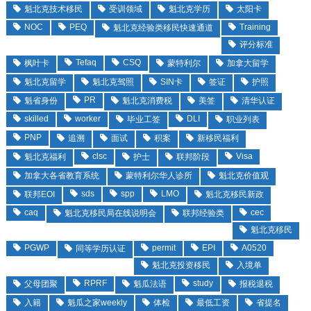
魁北克技术移民
受训领域
魁北克学历
太阳卡
NOC
PEQ
Training
魁北克经验类移民快速通道
评分标准
Tefaq
CSQ
枫叶卡
蒙特利尔
加拿大留学
魁北克留学
魁北克驾照
SIN卡
签证
护照
PR
魁省身份
魁北克消费税
美签
清华认证
skilled
worker
DLI
毕业工签
职业列表
PNP
追溯
面试
积案
新移民福利
clsc
Visa
魁北克福利
护士
联邦阶段
加拿大各省教育系统
蒙特利尔华人诊所
魁北克价值观
sds
spp
LMO
联邦EOI
魁北克移民新政
caq
cec
魁北克移民局在线说明会
联邦经验类
魁北克移民
PGWP
permit
EPI
A0520
同等学历认证
魁北克投资移民
入境单
RPRF
study
父母团聚
魁瓜法语
报税退税
入籍
魁瓜之家weekly
体检
最低工资
省提名