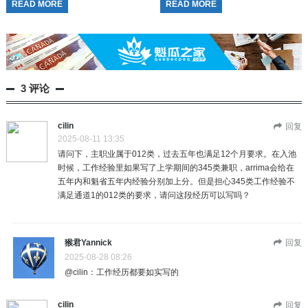
READ MORE
READ MORE
.pstq-container { f...
3 评论
cilin
回复
2025-08-11 13:35
请问下，主职业属于012类，过去五年也满足12个月要求。在入池
时候，工作经验里如果写了上学期间的345类兼职，arrima会给在
五年内和魁省五年内经验分别加上分。但是担心345类工作经验不
满足通道1的012类的要求，请问这段经历可以写吗？
猴君Yannick
回复
2025-08-28 08:26
@cilin：工作经历都要如实写的
cilin
回复