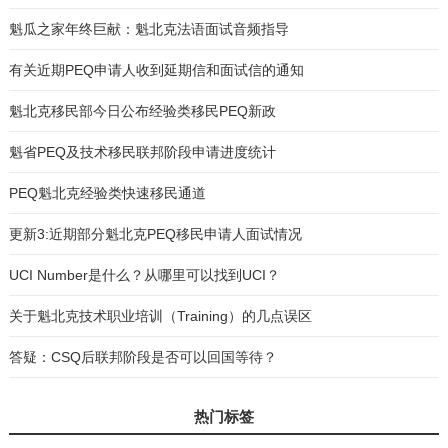
魁瓜之家年终巨献：魁北克法语面试音频指导
有关近期PEQ申请人收到延期信和面试信的通知
魁北克移民部今日公布经验类移民PEQ新政
魁省PEQ及技术移民联邦阶段申请进度统计
PEQ魁北克经验类快速移民通道
更新3:近期部分魁北克PEQ移民申请人面试情况
UCI Number是什么？从哪里可以找到UCI？
关于魁北克技术职业培训（Training）的几点误区
答疑：CSQ后联邦阶段是否可以回国等待？
热门标签