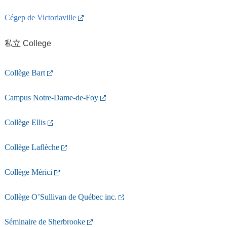
Cégep de Victoriaville
私立 College
Collège Bart
Campus Notre-Dame-de-Foy
Collège Ellis
Collège Laflèche
Collège Mérici
Collège O’Sullivan de Québec inc.
Séminaire de Sherbrooke