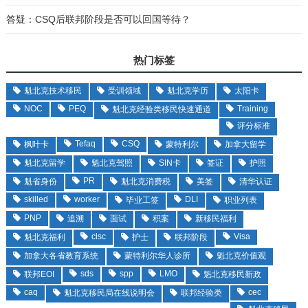
答疑：CSQ后联邦阶段是否可以回国等待？
热门标签
魁北克技术移民
受训领域
魁北克学历
太阳卡
NOC
PEQ
Training
魁北克经验类移民快速通道
评分标准
Tefaq
CSQ
枫叶卡
蒙特利尔
加拿大留学
魁北克留学
魁北克驾照
SIN卡
签证
护照
PR
魁省身份
魁北克消费税
美签
清华认证
skilled
worker
DLI
毕业工签
职业列表
PNP
追溯
面试
积案
新移民福利
clsc
Visa
魁北克福利
护士
联邦阶段
加拿大各省教育系统
蒙特利尔华人诊所
魁北克价值观
sds
spp
LMO
联邦EOI
魁北克移民新政
caq
cec
魁北克移民局在线说明会
联邦经验类