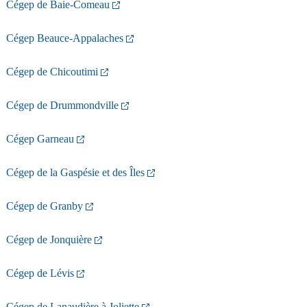
Cégep de Baie-Comeau
Cégep Beauce-Appalaches
Cégep de Chicoutimi
Cégep de Drummondville
Cégep Garneau
Cégep de la Gaspésie et des Îles
Cégep de Granby
Cégep de Jonquière
Cégep de Lévis
Cégep de Lanaudière à Joliette