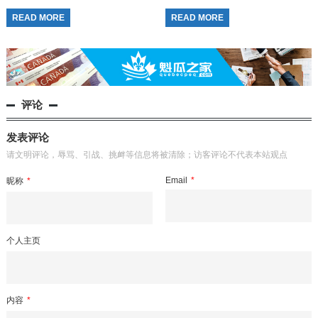
familial）担保申请做出了重大政策调
（新旧更替） 一刀切时间线：本...
READ MORE
READ MORE
整。自 2026年7月2日 起...
评论
发表评论
请文明评论，辱骂、引战、挑衅等信息将被清除；访客评论不代表本站观点
Email
*
昵称
*
个人主页
内容
*