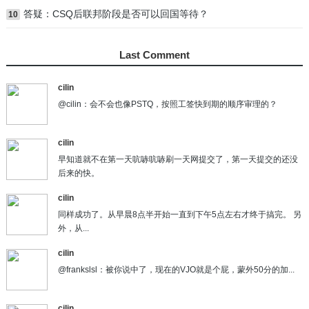
答疑：CSQ后联邦阶段是否可以回国等待？
10
Last Comment
cilin
@cilin：会不会也像PSTQ，按照工签快到期的顺序审理的？
cilin
早知道就不在第一天吭哧吭哧刷一天网提交了，第一天提交的还没
后来的快。
cilin
同样成功了。从早晨8点半开始一直到下午5点左右才终于搞完。 另
外，从...
cilin
@frankslsl：被你说中了，现在的VJO就是个屁，蒙外50分的加...
cilin