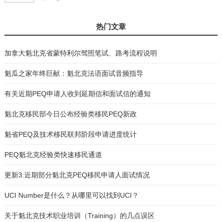
热门文章
加拿大魁北克省蒙特利尔驾照笔试、路考流程说明
魁瓜之家年终巨献：魁北克法语面试音频指导
有关近期PEQ申请人收到延期信和面试信的通知
魁北克移民部今日公布经验类移民PEQ新政
魁省PEQ及技术移民联邦阶段申请进度统计
PEQ魁北克经验类快速移民通道
更新3:近期部分魁北克PEQ移民申请人面试情况
UCI Number是什么？从哪里可以找到UCI？
关于魁北克技术职业培训（Training）的几点误区