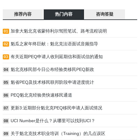
推荐内容
热门内容
咨询答疑
加拿大魁北克省蒙特利尔驾照笔试、路考流程说明
01
魁瓜之家年终巨献：魁北克法语面试音频指导
02
有关近期PEQ申请人收到延期信和面试信的通知
03
魁北克移民部今日公布经验类移民PEQ新政
04
魁省PEQ及技术移民联邦阶段申请进度统计
05
PEQ魁北克经验类快速移民通道
06
更新3:近期部分魁北克PEQ移民申请人面试情况
07
UCI Number是什么？从哪里可以找到UCI？
08
关于魁北克技术职业培训（Training）的几点误区
09