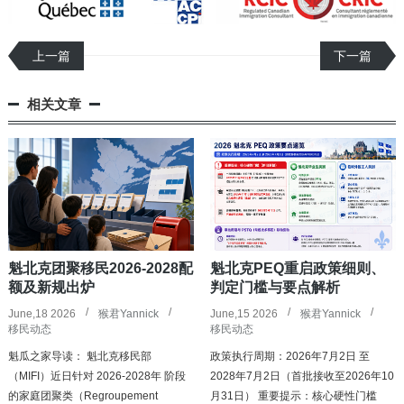
上一篇
下一篇
相关文章
魁北克团聚移民2026-2028配
魁北克PEQ重启政策细则、
额及新规出炉
判定门槛与要点解析
June,18 2026
猴君Yannick
June,15 2026
猴君Yannick
移民动态
移民动态
魁瓜之家导读： 魁北克移民部
政策执行周期：2026年7月2日 至
（MIFI）近日针对 2026-2028年 阶段
2028年7月2日（首批接收至2026年10
的家庭团聚类（Regroupement
月31日） 重要提示：核心硬性门槛