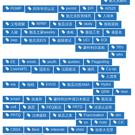
魁北克移民
PGWP
permit
EPI
A0520
同等学历认证
魁北克投资移民
入境单
RPRF
study
父母团聚
魁瓜法语
报税退税
入籍
魁瓜之家weekly
体检
最低工资
省提名
owp
UCI
EOI
魁北克EOI
超级签证
TRV
蒙特利尔直航
whv
EE
emsb
youth
quebec
Flagpoling
LiveinMTL
Co-op
适应分
法国签证
难民
入境章
eta
EVUS
Hydro
报税
魁瓜问答AMA
QSW
mon
projet
加速班
蒙特利尔申请日本签证
魁瓜说
cofi
PRTD
雅思
PEQ面试
法语认证班
PRTQ
Francisation
stm
法律援助
魁瓜之家
on
hold
CIC
CBSA
Best
interests
child
加拿大无罪