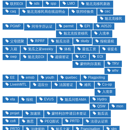
sds
spp
LMO
联邦EOI
魁北克移民新政
caq
cec
魁北克移民局在线说明会
联邦经验类
魁北克移民
PGWP
permit
EPI
A0520
同等学历认证
魁北克投资移民
入境单
RPRF
study
父母团聚
魁瓜法语
报税退税
入籍
魁瓜之家weekly
体检
最低工资
省提名
owp
UCI
EOI
魁北克EOI
超级签证
TRV
蒙特利尔直航
whv
EE
emsb
youth
quebec
Flagpoling
LiveinMTL
Co-op
适应分
法国签证
难民
入境章
eta
EVUS
Hydro
报税
魁瓜问答AMA
QSW
mon
projet
加速班
蒙特利尔申请日本签证
魁瓜说
cofi
PRTD
雅思
PEQ面试
法语认证班
PRTQ
Francisation
stm
法律援助
魁瓜之家