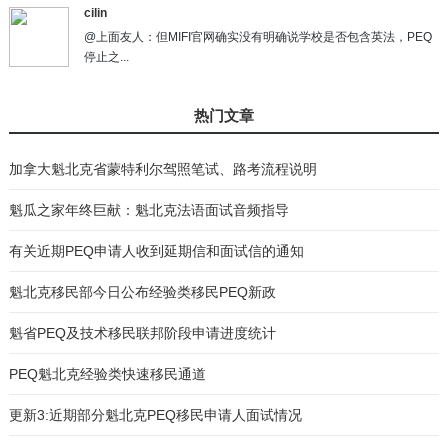
cilin
@上面友人：但MIFI官网确实没有明确说学校是否包含英法，PEQ
停止之...
热门文章
加拿大魁北克省蒙特利尔驾照笔试、路考流程说明
魁瓜之家年终巨献：魁北克法语面试音频指导
有关近期PEQ申请人收到延期信和面试信的通知
魁北克移民部今日公布经验类移民PEQ新政
魁省PEQ及技术移民联邦阶段申请进度统计
PEQ魁北克经验类快速移民通道
更新3:近期部分魁北克PEQ移民申请人面试情况