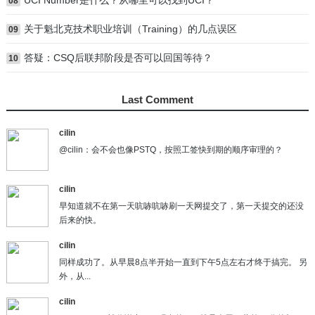
UCI Number是什么？从哪里可以找到UCI？
08
关于魁北克技术职业培训（Training）的几点误区
09
答疑：CSQ后联邦阶段是否可以回国等待？
10
Last Comment
cilin
@cilin：会不会也像PSTQ，按照工签快到期的顺序审理的？
cilin
早知道就不在第一天吭哧吭哧刷一天网提交了，第一天提交的还没
后来的快。
cilin
同样成功了。从早晨8点半开始一直到下午5点左右才终于搞完。 另
外，从...
cilin