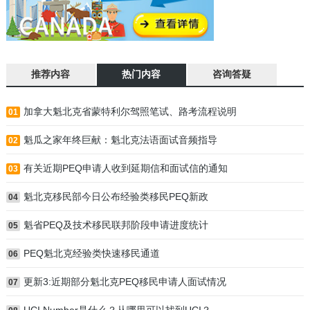
推荐内容
热门内容
咨询答疑
加拿大魁北克省蒙特利尔驾照笔试、路考流程说明
01
魁瓜之家年终巨献：魁北克法语面试音频指导
02
有关近期PEQ申请人收到延期信和面试信的通知
03
魁北克移民部今日公布经验类移民PEQ新政
04
魁省PEQ及技术移民联邦阶段申请进度统计
05
PEQ魁北克经验类快速移民通道
06
更新3:近期部分魁北克PEQ移民申请人面试情况
07