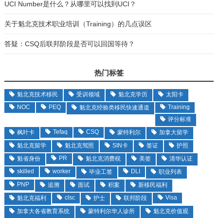
UCI Number是什么？从哪里可以找到UCI？
关于魁北克技术职业培训（Training）的几点误区
答疑：CSQ后联邦阶段是否可以回国等待？
热门标签
魁北克技术移民
受训领域
魁北克学历
太阳卡
NOC
PEQ
Training
魁北克经验类移民快速通道
评分标准
Tefaq
CSQ
枫叶卡
蒙特利尔
加拿大留学
魁北克留学
魁北克驾照
SIN卡
签证
护照
PR
魁省身份
魁北克消费税
美签
清华认证
skilled
worker
DLI
毕业工签
职业列表
PNP
追溯
面试
积案
新移民福利
clsc
Visa
魁北克福利
护士
联邦阶段
加拿大各省教育系统
蒙特利尔华人诊所
魁北克价值观