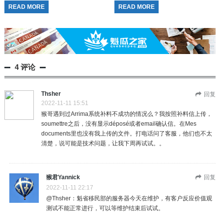
familial）担保申请做出了重大政策调
（新旧更替） 一刀切时间线：本...
READ MORE
READ MORE
整。自 2026年7月2日 起...
4 评论
Thsher
回复
2022-11-11 15:51
猴哥遇到过Arrima系统补料不成功的情况么？我按照补料信上传，
soumettre之后，没有显示déposé或者email确认信。在Mes
documents里也没有我上传的文件。打电话问了客服，他们也不太
清楚，说可能是技术问题，让我下周再试试。。
猴君Yannick
回复
2022-11-11 22:17
@Thsher：魁省移民部的服务器今天在维护，有客户反应价值观
测试不能正常进行，可以等维护结束后试试。