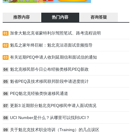
推荐内容
热门内容
咨询答疑
加拿大魁北克省蒙特利尔驾照笔试、路考流程说明
01
魁瓜之家年终巨献：魁北克法语面试音频指导
02
有关近期PEQ申请人收到延期信和面试信的通知
03
魁北克移民部今日公布经验类移民PEQ新政
04
魁省PEQ及技术移民联邦阶段申请进度统计
05
PEQ魁北克经验类快速移民通道
06
更新3:近期部分魁北克PEQ移民申请人面试情况
07
UCI Number是什么？从哪里可以找到UCI？
08
关于魁北克技术职业培训（Training）的几点误区
09