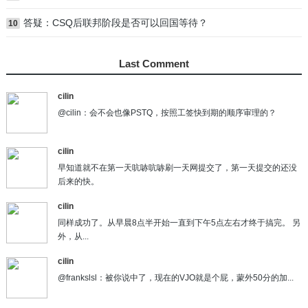
答疑：CSQ后联邦阶段是否可以回国等待？
10
Last Comment
cilin
@cilin：会不会也像PSTQ，按照工签快到期的顺序审理的？
cilin
早知道就不在第一天吭哧吭哧刷一天网提交了，第一天提交的还没
后来的快。
cilin
同样成功了。从早晨8点半开始一直到下午5点左右才终于搞完。 另
外，从...
cilin
@frankslsl：被你说中了，现在的VJO就是个屁，蒙外50分的加...