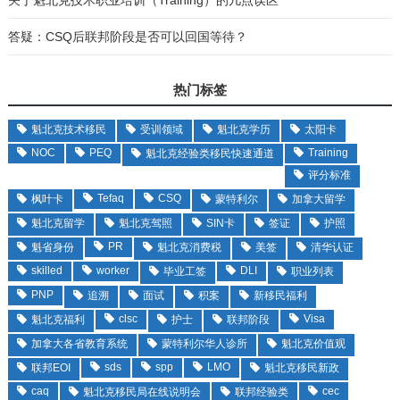
答疑：CSQ后联邦阶段是否可以回国等待？
热门标签
魁北克技术移民
受训领域
魁北克学历
太阳卡
NOC
PEQ
Training
魁北克经验类移民快速通道
评分标准
Tefaq
CSQ
枫叶卡
蒙特利尔
加拿大留学
魁北克留学
魁北克驾照
SIN卡
签证
护照
PR
魁省身份
魁北克消费税
美签
清华认证
skilled
worker
DLI
毕业工签
职业列表
PNP
追溯
面试
积案
新移民福利
clsc
Visa
魁北克福利
护士
联邦阶段
加拿大各省教育系统
蒙特利尔华人诊所
魁北克价值观
sds
spp
LMO
联邦EOI
魁北克移民新政
caq
cec
魁北克移民局在线说明会
联邦经验类