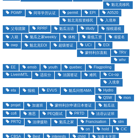
魁北克移民
PGWP
permit
EPI
A0520
同等学历认证
魁北克投资移民
入境单
RPRF
study
父母团聚
魁瓜法语
报税退税
入籍
魁瓜之家weekly
体检
最低工资
省提名
owp
UCI
EOI
魁北克EOI
超级签证
TRV
蒙特利尔直航
whv
EE
emsb
youth
quebec
Flagpoling
LiveinMTL
Co-op
适应分
法国签证
难民
入境章
eta
EVUS
Hydro
报税
魁瓜问答AMA
QSW
mon
projet
加速班
蒙特利尔申请日本签证
魁瓜说
cofi
PRTD
雅思
PEQ面试
法语认证班
PRTQ
Francisation
stm
法律援助
魁瓜之家
on
hold
CIC
CBSA
Best
interests
child
加拿大无罪