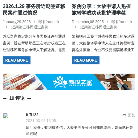
2026.1.29 事务所近期签证移
案例分享：大龄申请人魁省
民案件通过情况
旅转学成功获批护理学签
January,29 2026
猴君Yannick
December,08 2025
猴君Yannick
近期签证移民通过案例
近期签证移民通过案例
魁瓜之家将定期分享各类签证许可通过
随着联邦工签与魁省移民政策的多次调
案例，旨在帮助那些正在考虑或者正在
整，大龄旅转学申请人在选择路径时变
处理移民事务的申请人了解近况。需要
得格外慎重。专业不仅要能满足毕业工
注意的是，我们分享的所有案例均为本
签的要求，也要与未来身份规划相匹
READ MORE
READ MORE
事务所亲自处理过的案件。然而，由于
配。PEQ 项目取消后，英语学校和法
移民部门的审理周期和每个案件的...
语学校重新站回同一起跑线，不再...
19 评论
fffff122
回复
2021-03-08 13:05
请问猴哥，收到核查信，大概要等多长时间知道结果，是面试还是
通过呢