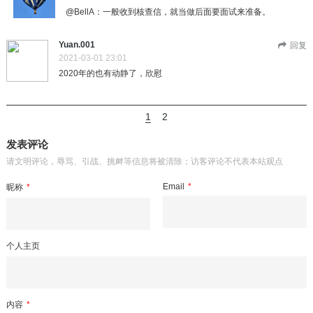
@BellA：一般收到核查信，就当做后面要面试来准备。
Yuan.001
回复
2021-03-01 23:01
2020年的也有动静了，欣慰
1
2
发表评论
请文明评论，辱骂、引战、挑衅等信息将被清除；访客评论不代表本站观点
Email
*
昵称
*
个人主页
内容
*