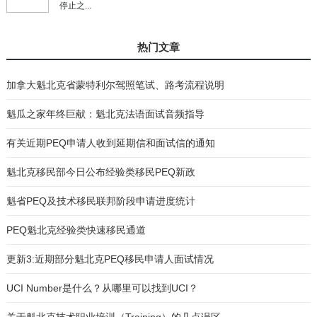
停止之...
热门文章
加拿大魁北克省蒙特利尔驾照笔试、路考流程说明
魁瓜之家年终巨献：魁北克法语面试音频指导
有关近期PEQ申请人收到延期信和面试信的通知
魁北克移民部今日公布经验类移民PEQ新政
魁省PEQ及技术移民联邦阶段申请进度统计
PEQ魁北克经验类快速移民通道
更新3:近期部分魁北克PEQ移民申请人面试情况
UCI Number是什么？从哪里可以找到UCI？
关于魁北克技术职业培训（Training）的几点误区